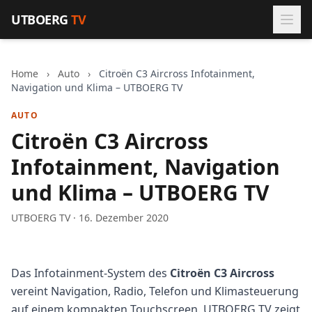
Zum Inhalt springen
UTBOERG
TV
Home
›
Auto
›
Citroën C3 Aircross Infotainment,
Navigation und Klima – UTBOERG TV
AUTO
Citroën C3 Aircross
Infotainment, Navigation
und Klima – UTBOERG TV
UTBOERG TV · 16. Dezember 2020
Das Infotainment-System des
Citroën C3 Aircross
vereint Navigation, Radio, Telefon und Klimasteuerung
auf einem kompakten Touchscreen. UTBOERG TV zeigt