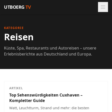
Zum Inhalt springen
UTBOERG
TV
KATEGORIE
Reisen
Küste, Spa, Restaurants und Autoreisen – unsere
Erlebnisberichte aus Deutschland und Europa.
ARTIKEL
Top Sehenswürdigkeiten Cuxhaven –
Kompletter Guide
Watt, Leuchtturm, Strand und mehr: die besten