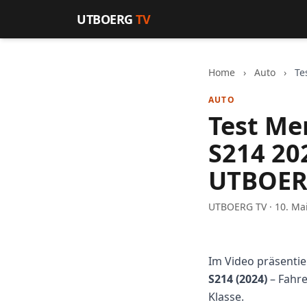
Zum Inhalt springen
UTBOERG
TV
Home
›
Auto
›
Te
AUTO
Test Me
S214 20
UTBOER
UTBOERG TV · 10. Ma
Im Video präsentie
S214 (2024)
– Fahre
Klasse.