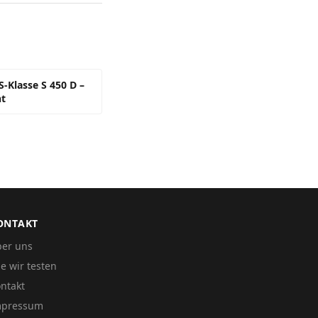
-Klasse S 450 D –
ht
ONTAKT
er uns
e wir testen
ntakt
mpressum