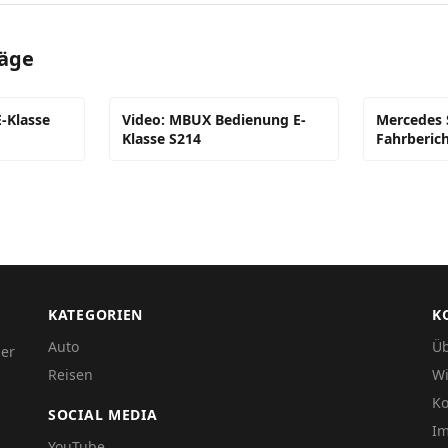
räge
-Klasse
Video: MBUX Bedienung E-
Mercedes S
Klasse S214
Fahrberic
KATEGORIEN
K
Auto
Üb
der
Reisen
Wi
Ko
SOCIAL MEDIA
I
YouTube