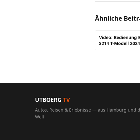
Ähnliche Beit
Video: Bedienung E
S214 T-Modell 2024
UTBOERG
TV
Autos, Reisen & Erlebnisse — aus Hamburg und 
Welt.