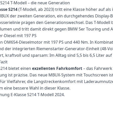
S214 T-Modell – die neue Generation
asse S214
(T-Modell, ab 2023) tritt eine Klasse höher auf als 
BUX der zweiten Generation, ein durchgehendes Display-B
sserielinie prägen den Generationswechsel. Das T-Modell bi
lumen und tritt damit direkt gegen BMW 5er Touring und A
er-Diesel mit 197 PS
n OM654-Dieselmotor mit 197 PS und 440 Nm. In Kombinati
 der integrierten Riemenstarter-Generator-Einheit (48-Volt
rt, kraftvoll und sparsam: Im Alltag sind 5,5 bis 6,5 Liter auf
azit
S214 bietet einen
exzellenten Fahrkomfort
– das Fahrwerk 
ung ist präzise. Das neue MBUX-System mit Touchscreen ist i
Für Vielfahrer, die Langstreckenkomfort mit Laderaumnutz
m eine bessere Wahl in dieser Klasse.
nung E-Klasse S214 T-Modell 2024
.