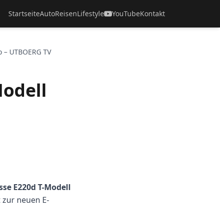
Startseite
Auto
Reisen
Lifestyle
YouTube
Kontakt
eo – UTBOERG TV
Modell
sse E220d T-Modell
 zur neuen E-