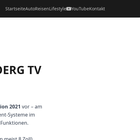
Startseite
Auto
Reisen
Lifestyle
YouTube
Kontakt
OERG TV
ion 2021
vor – am
ment-Systeme im
 Funktionen.
 meist 8 Zoll),