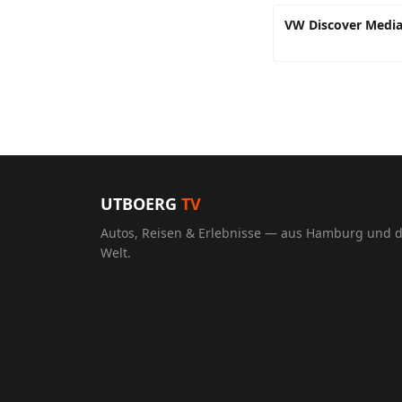
VW Discover Media
UTBOERG
TV
Autos, Reisen & Erlebnisse — aus Hamburg und 
Welt.