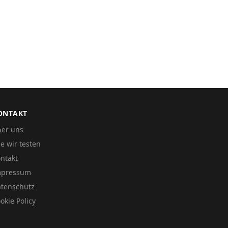
ONTAKT
er uns
e wir testen
ntakt
mpressum
tenschutz
okie Policy