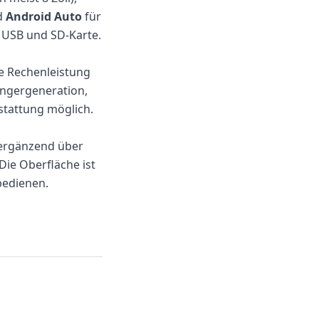
d
Android Auto
für
 USB und SD-Karte.
e Rechenleistung
gängergeneration,
stattung möglich.
 ergänzend über
ie Oberfläche ist
bedienen.