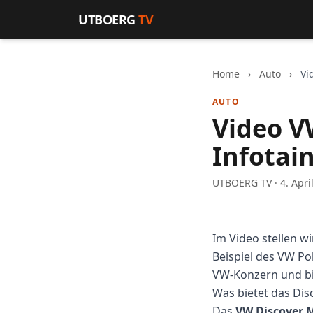
Zum Inhalt springen
UTBOERG
TV
Home
›
Auto
›
Vi
AUTO
Video V
Infotai
UTBOERG TV · 4. Apri
Im Video stellen w
Beispiel des VW Po
VW-Konzern und bie
Was bietet das Dis
Das
VW Discover 