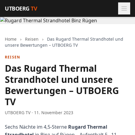
Zum Inhalt springen
UTBOERG
TV
Home
›
Reisen
›
Das Rugard Thermal Strandhotel und
unsere Bewertungen – UTBOERG TV
REISEN
Das Rugard Thermal
Strandhotel und unsere
Bewertungen – UTBOERG
TV
UTBOERG TV · 11. November 2023
Sechs Nächte im 4,5-Sterne
Rugard Thermal
Strandhotel
in Binz auf Rügen – Aufenthalt 5.–11.