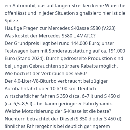
ein Automobil, das auf langen Strecken keine Wünsche
offenlässt und in jeder Situation signalisiert: hier ist die
Spitze.
Häufige Fragen zur Mercedes S-Klasse S580 (V223)
Was kostet der Mercedes S580 L 4MATIC?
Der Grundpreis liegt bei rund 144.000 Euro; unser
Testwagen kam mit Sonderausstattung auf ca. 191.000
Euro (Stand 2024). Durch gedrosselte Produktion sind
bei jungen Gebrauchten spürbare Rabatte möglich.
Wie hoch ist der Verbrauch des S580?
Der 4,0-Liter-V8-Biturbo verbraucht bei zügiger
Autobahnfahrt über 10 l/100 km. Deutlich
wirtschaftlicher fahren S 350 d (ca. 6–7 l) und S 450 d
(ca. 6,5–8,5 l) – bei kaum geringerer Fahrdynamik.
Welche Motorisierung der S-Klasse ist die beste?
Nüchtern betrachtet der Diesel (S 350 d oder S 450 d):
ähnliches Fahrergebnis bei deutlich geringerem