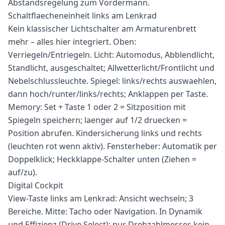
Abstandsregelung zum Vordermann.
Schaltflaecheneinheit links am Lenkrad
Kein klassischer Lichtschalter am Armaturenbrett
mehr – alles hier integriert. Oben:
Verriegeln/Entriegeln. Licht: Automodus, Abblendlicht,
Standlicht, ausgeschaltet; Allwetterlicht/Frontlicht und
Nebelschlussleuchte. Spiegel: links/rechts auswaehlen,
dann hoch/runter/links/rechts; Anklappen per Taste.
Memory: Set + Taste 1 oder 2 = Sitzposition mit
Spiegeln speichern; laenger auf 1/2 druecken =
Position abrufen. Kindersicherung links und rechts
(leuchten rot wenn aktiv). Fensterheber: Automatik per
Doppelklick; Heckklappe-Schalter unten (Ziehen =
auf/zu).
Digital Cockpit
View-Taste links am Lenkrad: Ansicht wechseln; 3
Bereiche. Mitte: Tacho oder Navigation. In Dynamik
und Effizienz (Drive Select): nur Drehzahlmesser, kein