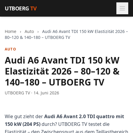
Zum Inhalt springen
UTBOERG
TV
Home
›
Auto
›
Audi A6 Avant TDI 150 kW Elastizität 2026 –
80–120 & 140–180 – UTBOERG TV
AUTO
Audi A6 Avant TDI 150 kW
Elastizität 2026 – 80–120 &
140–180 – UTBOERG TV
UTBOERG TV · 14. Juni 2026
Wie gut zieht der
Audi A6 Avant 2.0 TDI quattro mit
150 kW (204 PS)
durch? UTBOERG TV testet die
Elastizität – den Zwischenspurt aus dem Teillastbereich