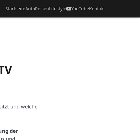
Startseite
Auto
Reisen
Lifestyle
YouTube
Kontakt
 TV
sitzt und welche
ung der
aus und