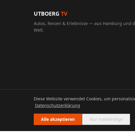
UTBOERG
TV
Autos, Reisen & Erlebnisse — aus Hamburg und 
Welt.
Diese Website verwendet Cookies, um personalis
© 2026 UTBOERG TV
Datenschutzerklärung
Alle akzeptieren
Nur notwendige