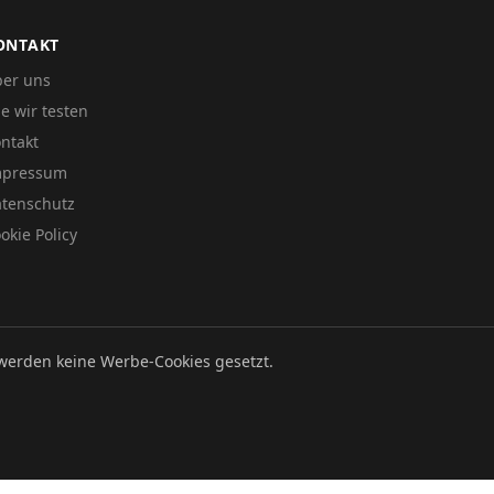
ONTAKT
er uns
e wir testen
ntakt
mpressum
tenschutz
okie Policy
werden keine Werbe-Cookies gesetzt.
Datenschutz
Impressum
Cookie Policy