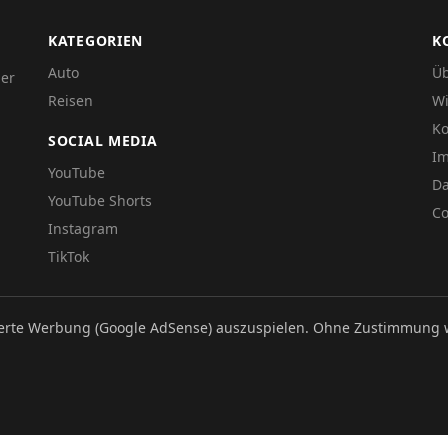
KATEGORIEN
K
Auto
Üb
der
Reisen
Wi
Ko
SOCIAL MEDIA
I
YouTube
Da
YouTube Shorts
Co
Instagram
TikTok
ierte Werbung (Google AdSense) auszuspielen. Ohne Zustimmung 