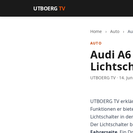
Zum Inhalt springen
UTBOERG
TV
Home
›
Auto
›
Au
AUTO
Audi A6 
Lichtsc
UTBOERG TV · 14. Jun
UTBOERG TV erklä
Funktionen er biete
Lichtschalter in de
Der Lichtschalter b
Fahrerseite
. Ein D