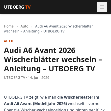
Zum Inhalt springen
UTBOERG
TV
Home
›
Auto
›
Audi A6 Avant 2026 Wischerblätter
wechseln – Anleitung – UTBOERG TV
AUTO
Audi A6 Avant 2026
Wischerblätter wechseln –
Anleitung – UTBOERG TV
UTBOERG TV · 14. Juni 2026
UTBOERG TV zeigt, wie man die
Wischerblätter im
Audi A6 Avant (Modelljahr 2026)
wechselt – vorne
über die Wischerwechselposition und hinten per Klick.