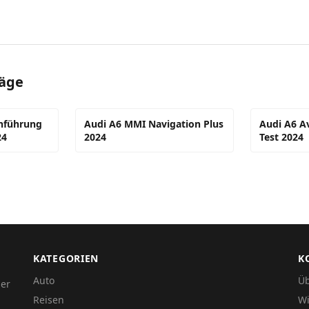
räge
inführung
Audi A6 MMI Navigation Plus
Audi A6 Av
24
2024
Test 2024
KATEGORIEN
K
Auto
Üb
der
Reisen
Wi