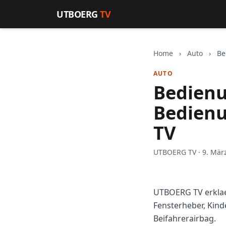
Zum Inhalt springen
UTBOERG
TV
Home
›
Auto
›
Be
AUTO
Bedienu
Bedienu
TV
UTBOERG TV · 9. Mär
UTBOERG TV erklae
Fensterheber, Kind
Beifahrerairbag.