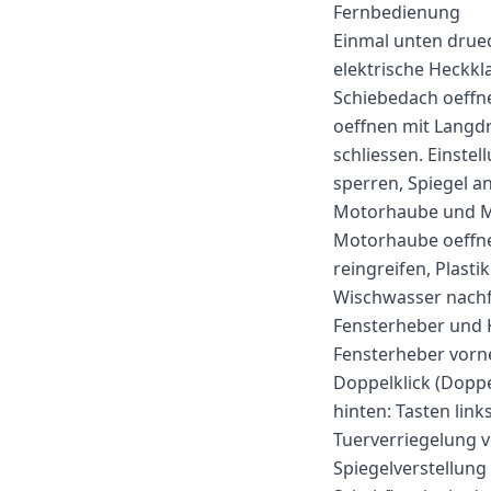
Fernbedienung
Einmal unten druec
elektrische Heckkl
Schiebedach oeffne
oeffnen mit Langdr
schliessen. Einste
sperren, Spiegel a
Motorhaube und 
Motorhaube oeffne
reingreifen, Plast
Wischwasser nachfu
Fensterheber und 
Fensterheber vorne
Doppelklick (Doppe
hinten: Tasten lin
Tuerverriegelung v
Spiegelverstellung