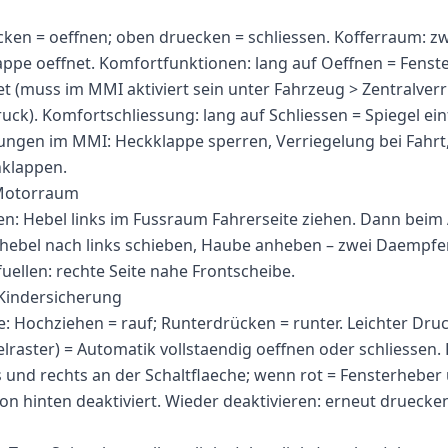
ken = oeffnen; oben druecken = schliessen. Kofferraum: z
appe oeffnet. Komfortfunktionen: lang auf Oeffnen = Fenste
t (muss im MMI aktiviert sein unter Fahrzeug > Zentralverr
uck). Komfortschliessung: lang auf Schliessen = Spiegel ein
llungen im MMI: Heckklappe sperren, Verriegelung bei Fahrt
nklappen.
Motorraum
n: Hebel links im Fussraum Fahrerseite ziehen. Dann beim
ikhebel nach links schieben, Haube anheben – zwei Daempfer 
ellen: rechte Seite nahe Frontscheibe.
Kindersicherung
: Hochziehen = rauf; Runterdrücken = runter. Leichter Druc
lraster) = Automatik vollstaendig oeffnen oder schliessen.
ks und rechts an der Schaltflaeche; wenn rot = Fensterheber
on hinten deaktiviert. Wieder deaktivieren: erneut druecke