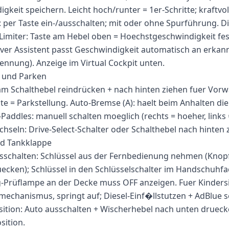
gkeit speichern. Leicht hoch/runter = 1er-Schritte; kraftvoll
: per Taste ein-/ausschalten; mit oder ohne Spurführung. Di
miter: Taste am Hebel oben = Hoechstgeschwindigkeit fest
ver Assistent passt Geschwindigkeit automatisch an erkan
ennung). Anzeige im Virtual Cockpit unten.
 und Parken
m Schalthebel reindrücken + nach hinten ziehen fuer Vorw
te = Parkstellung. Auto-Bremse (A): haelt beim Anhalten di
Paddles: manuell schalten moeglich (rechts = hoeher, links 
eln: Drive-Select-Schalter oder Schalthebel nach hinten 
nd Tankklappe
usschalten: Schlüssel aus der Fernbedienung nehmen (Knop
cken); Schlüssel in den Schlüsselschalter im Handschuhfa
-Prüflampe an der Decke muss OFF anzeigen. Fuer Kindersi
echanismus, springt auf; Diesel-Einf�llstutzen + AdBlue s
ition: Auto ausschalten + Wischerhebel nach unten drueck
sition.