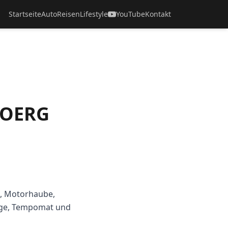
Startseite
Auto
Reisen
Lifestyle
YouTube
Kontakt
BOERG
g, Motorhaube,
lage, Tempomat und