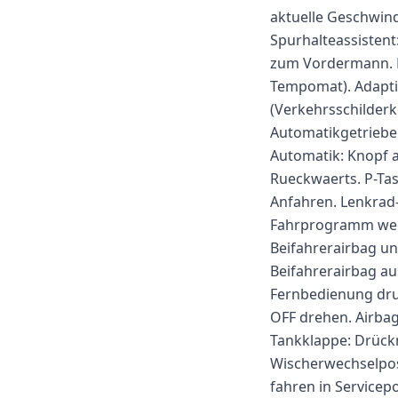
aktuelle Geschwindi
Spurhalteassistent
zum Vordermann. Li
Tempomat). Adapti
(Verkehrsschilderk
Automatikgetriebe
Automatik: Knopf a
Rueckwaerts. P-Tas
Anfahren. Lenkrad-
Fahrprogramm wechs
Beifahrerairbag u
Beifahrerairbag a
Fernbedienung drue
OFF drehen. Airbag
Tankklappe: Drückm
Wischerwechselpos
fahren in Servicepo