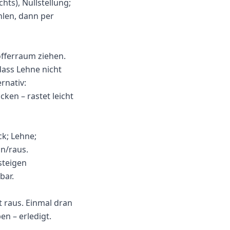
chts), Nullstellung;
hlen, dann per
fferraum ziehen.
dass Lehne nicht
rnativ:
ken – rastet leicht
ck; Lehne;
in/raus.
steigen
bar.
 raus. Einmal dran
n – erledigt.