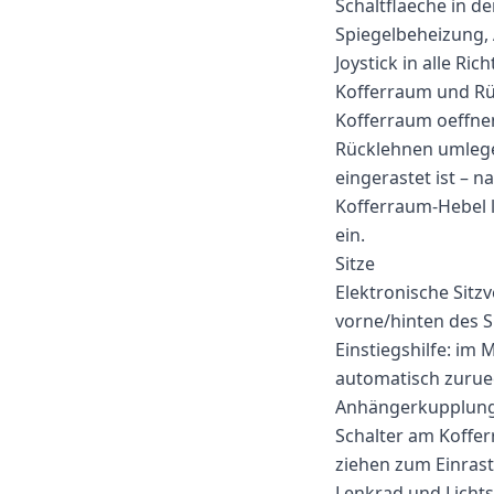
Schaltflaeche in de
Spiegelbeheizung, 
Joystick in alle Ric
Kofferraum und R
Kofferraum oeffnen
Rücklehnen umlegen
eingerastet ist – 
Kofferraum-Hebel l
ein.
Sitze
Elektronische Sitzv
vorne/hinten des S
Einstiegshilfe: im 
automatisch zuruec
Anhängerkupplun
Schalter am Koffe
ziehen zum Einrast
Lenkrad und Lichts