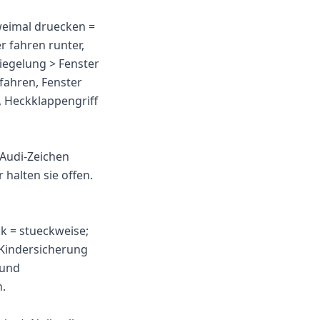
weimal druecken =
r fahren runter,
iegelung > Fenster
fahren, Fenster
, Heckklappengriff
 Audi-Zeichen
halten sie offen.
k = stueckweise;
 Kindersicherung
 und
n.