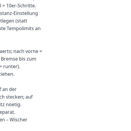
 = 10er-Schritte.
stanz-Einstellung
legen (statt
nte Tempolimits an
aerts; nach vorne =
e Bremse bis zum
= runter).
ziehen.
f an der
ch stecken; auf
tz noetig.
eparat.
en – Wischer