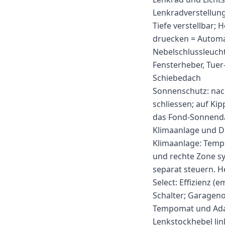
Lenkradverstellung
Tiefe verstellbar; 
druecken = Automat
Nebelschlussleucht
Fensterheber, Tuer
Schiebedach
Sonnenschutz: nach
schliessen; auf Kip
das Fond-Sonnend
Klimaanlage und Dr
Klimaanlage: Tempe
und rechte Zone sy
separat steuern. 
Select: Effizienz (
Schalter; Garageno
Tempomat und Adap
Lenkstockhebel lin