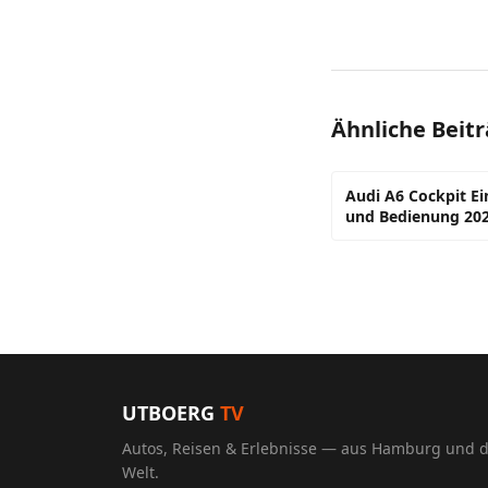
Ähnliche Beit
Audi A6 Cockpit E
und Bedienung 20
UTBOERG
TV
Autos, Reisen & Erlebnisse — aus Hamburg und 
Welt.