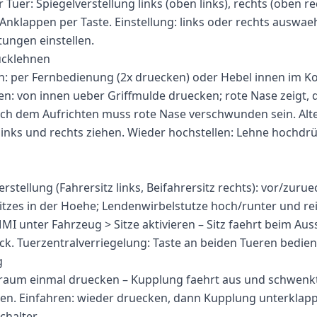
r Tuer: Spiegelverstellung links (oben links), rechts (oben re
Anklappen per Taste. Einstellung: links oder rechts auswae
htungen einstellen.
ücklehnen
: per Fernbedienung (2x druecken) oder Hebel innen im Ko
: von innen ueber Griffmulde druecken; rote Nase zeigt, 
nach dem Aufrichten muss rote Nase verschwunden sein. Alte
inks und rechts ziehen. Wieder hochstellen: Lehne hochdrüc
erstellung (Fahrersitz links, Beifahrersitz rechts): vor/zurue
itzes in der Hoehe; Lendenwirbelstutze hoch/runter und re
MMI unter Fahrzeug > Sitze aktivieren – Sitz faehrt beim Aus
k. Tuerzentralverriegelung: Taste an beiden Tueren bedien
g
rraum einmal druecken – Kupplung faehrt aus und schwenkt
en. Einfahren: wieder druecken, dann Kupplung unterklappe
chalter