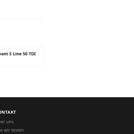
ant S Line 50 TDI
ONTAKT
er uns
e wir testen