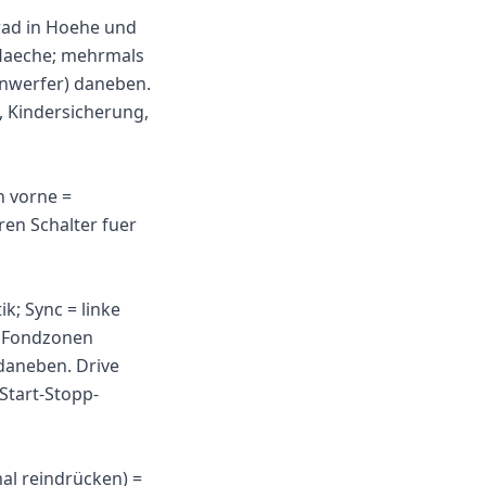
rad in Hoehe und
tflaeche; mehrmals
einwerfer) daneben.
, Kindersicherung,
h vorne =
ren Schalter fuer
k; Sync = linke
: Fondzonen
daneben. Drive
 Start-Stopp-
mal reindrücken) =