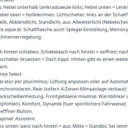
: Hebel unterhalb Lenkradsaeule links; Hebel unten = Lenk
Hebel oben = festklemmen. Lichtschalter: links an der Schal
ik, Abblendlicht, Standlicht, aus. Allwetterlicht (Nebelsch
e separat. Schaltflaeche auch: Spiegel-Einstellung, Memory
-Innenverriegelung.
 hinten schieben; Schiebedach nach hinten = oeffnen; nac
pschalter druecken = Dach kippt. Hinten gibt es einen weite
ach.
ive Select
ratur per plus/minus; Lüftung anpassen oder auf Automati
nchronisieren. Rear (sofern 4-Zonen-Klimaanlage verbaut)
Heckscheibenheizung. Frontgeblaese maximal. Warnblinker 
empfohlen), Komfort, Dynamik (fuer sportlichere Fahrweise);
efffner-Button.
tiver Assistent
ks unten: ganz nach hinten = aus; Mitte = Standby. Set (ein