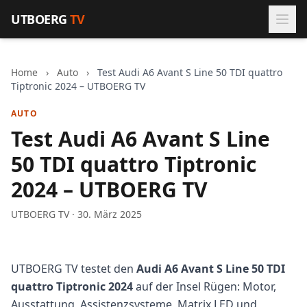
Zum Inhalt springen
UTBOERG
TV
Home
›
Auto
›
Test Audi A6 Avant S Line 50 TDI quattro
Tiptronic 2024 – UTBOERG TV
AUTO
Test Audi A6 Avant S Line
50 TDI quattro Tiptronic
2024 – UTBOERG TV
UTBOERG TV · 30. März 2025
UTBOERG TV testet den
Audi A6 Avant S Line 50 TDI
quattro Tiptronic 2024
auf der Insel Rügen: Motor,
Ausstattung, Assistenzsysteme, Matrix LED und