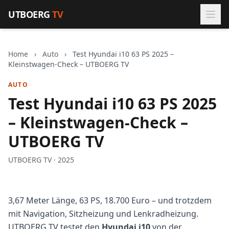
Zum Inhalt springen
UTBOERG
TV
Home
›
Auto
›
Test Hyundai i10 63 PS 2025 –
Kleinstwagen-Check – UTBOERG TV
AUTO
Test Hyundai i10 63 PS 2025
– Kleinstwagen-Check –
UTBOERG TV
UTBOERG TV · 2025
3,67 Meter Länge, 63 PS, 18.700 Euro – und trotzdem
mit Navigation, Sitzheizung und Lenkradheizung.
UTBOERG TV testet den
Hyundai i10
von der