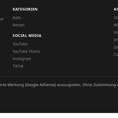
KATEGORIEN
K
Auto
Üb
der
Reisen
Wi
Ko
SOCIAL MEDIA
I
YouTube
Da
YouTube Shorts
Co
Instagram
TikTok
ierte Werbung (Google AdSense) auszuspielen. Ohne Zustimmung 