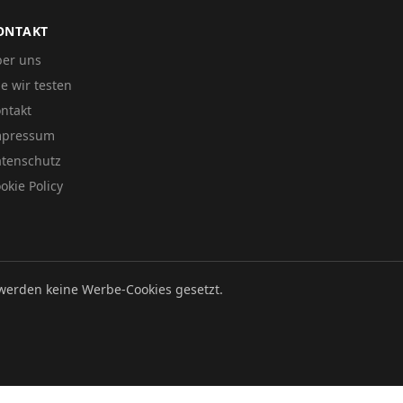
ONTAKT
er uns
e wir testen
ntakt
mpressum
tenschutz
okie Policy
werden keine Werbe-Cookies gesetzt.
Datenschutz
Impressum
Cookie Policy