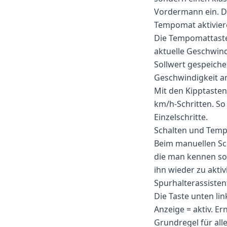
Vordermann ein. Da
Tempomat aktivie
Die Tempomattaste
aktuelle Geschwind
Sollwert gespeiche
Geschwindigkeit a
Mit den Kipptasten
km/h-Schritten. So
Einzelschritte.
Schalten und Tem
Beim manuellen Sch
die man kennen so
ihn wieder zu aktiv
Spurhalterassisten
Die Taste unten li
Anzeige = aktiv. Ern
Grundregel für all