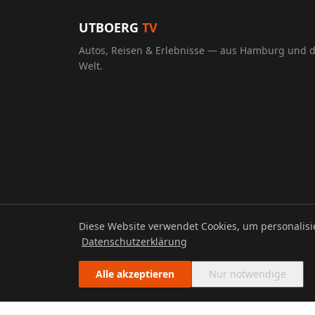
UTBOERG
TV
Autos, Reisen & Erlebnisse — aus Hamburg und 
Welt.
Diese Website verwendet Cookies, um personalis
© 2026 UTBOERG TV
Datenschutzerklärung
Alle akzeptieren
Nur notwendige