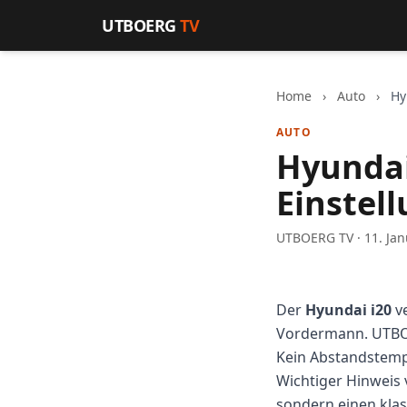
Zum Inhalt springen
UTBOERG
TV
Home
›
Auto
›
Hy
AUTO
Hyundai
Einstel
UTBOERG TV · 11. Jan
Der
Hyundai i20
v
Vordermann. UTBOE
Kein Abstandstem
Wichtiger Hinweis
sondern einen klas