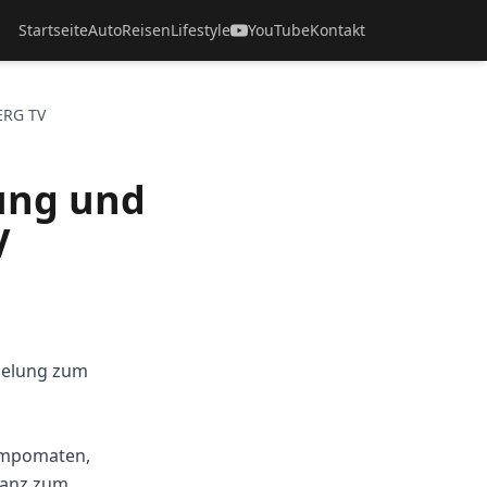
Startseite
Auto
Reisen
Lifestyle
YouTube
Kontakt
ERG TV
ung und
V
gelung zum
tempomaten,
tanz zum