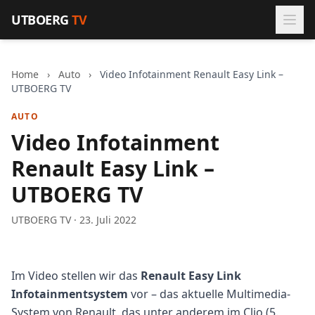
Zum Inhalt springen
UTBOERG
TV
Home
›
Auto
›
Video Infotainment Renault Easy Link –
UTBOERG TV
AUTO
Video Infotainment
Renault Easy Link –
UTBOERG TV
UTBOERG TV · 23. Juli 2022
Im Video stellen wir das
Renault Easy Link
Infotainmentsystem
vor – das aktuelle Multimedia-
System von Renault, das unter anderem im Clio (5.