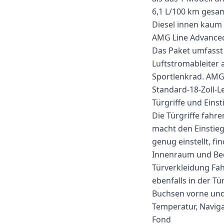
6,1 L/100 km gesam
Diesel innen kaum
AMG Line Advance
Das Paket umfasst b
Luftstromableiter
Sportlenkrad. AMG
Standard-18-Zoll-L
Türgriffe und Einst
Die Türgriffe fahr
macht den Einstieg
genug einstellt, fi
Innenraum und Be
Türverkleidung Fahr
ebenfalls in der Tü
Buchsen vorne und
Temperatur, Naviga
Fond