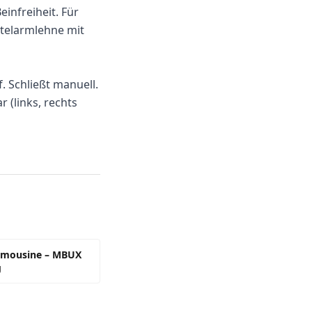
infreiheit. Für
ttelarmlehne mit
. Schließt manuell.
 (links, rechts
Limousine – MBUX
g