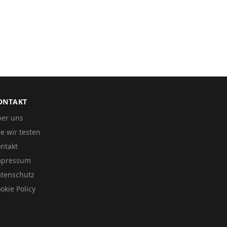
ONTAKT
er uns
e wir testen
ntakt
mpressum
tenschutz
okie Policy