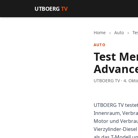
Zum Inhalt springen
UTBOERG
TV
Home
›
Auto
›
Te
AUTO
Test Me
Advance
UTBOERG TV · 4. Okt
UTBOERG TV testet
Innenraum, Verbrauc
Motor und Verbra
Vierzylinder-Diesel
als das T-Modell un