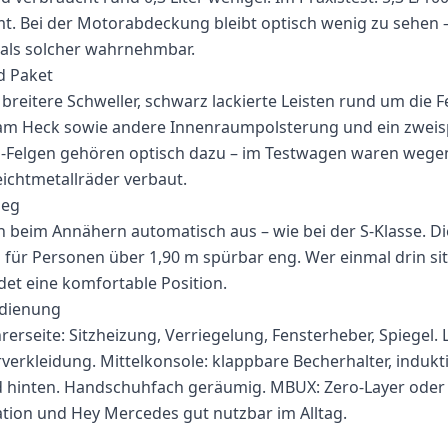
t. Bei der Motorabdeckung bleibt optisch wenig zu sehen – 
 als solcher wahrnehmbar.
d Paket
reitere Schweller, schwarz lackierte Leisten rund um die Fe
 am Heck sowie andere Innenraumpolsterung und ein zweis
-Felgen gehören optisch dazu – im Testwagen waren wegen
eichtmetallräder verbaut.
ieg
en beim Annähern automatisch aus – wie bei der S-Klasse. Di
 für Personen über 1,90 m spürbar eng. Wer einmal drin sitz
ndet eine komfortable Position.
dienung
erseite: Sitzheizung, Verriegelung, Fensterheber, Spiegel. 
rverkleidung. Mittelkonsole: klappbare Becherhalter, indukt
 hinten. Handschuhfach geräumig. MBUX: Zero-Layer oder k
tion und Hey Mercedes gut nutzbar im Alltag.