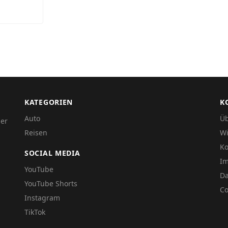
KATEGORIEN
K
Auto
Üb
der
Reisen
Wi
Ko
SOCIAL MEDIA
I
YouTube
Da
YouTube Shorts
Co
Instagram
TikTok