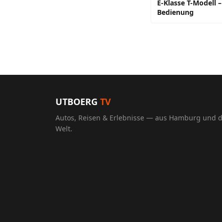
E-Klasse T-Modell –
Bedienung
UTBOERG
TV
Autos, Reisen & Erlebnisse — aus Hamburg und 
Welt.