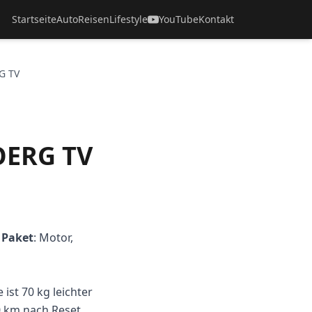
Startseite
Auto
Reisen
Lifestyle
YouTube
Kontakt
G TV
OERG TV
 Paket
: Motor,
ist 70 kg leichter
00 km nach Reset,