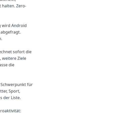
halten. Zero-
g wird Android
 abgefragt.
n.
echnet sofort die
 weitere Ziele
asse die
r: Schwerpunkt für
ter, Sport,
 der Liste.
oaktivität: