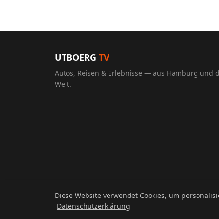
UTBOERG
TV
Autos, Reisen & Erlebnisse — aus Hamburg und 
Welt.
Diese Website verwendet Cookies, um personalis
© 2026 UTBOERG TV
Datenschutzerklärung