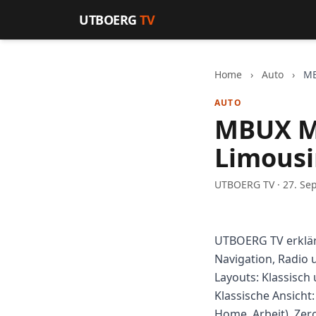
Zum Inhalt springen
UTBOERG
TV
Home
›
Auto
›
MB
AUTO
MBUX Me
Limousi
UTBOERG TV · 27. Se
UTBOERG TV erklä
Navigation, Radio u
Layouts: Klassisch
Klassische Ansicht
Home, Arbeit). Zero