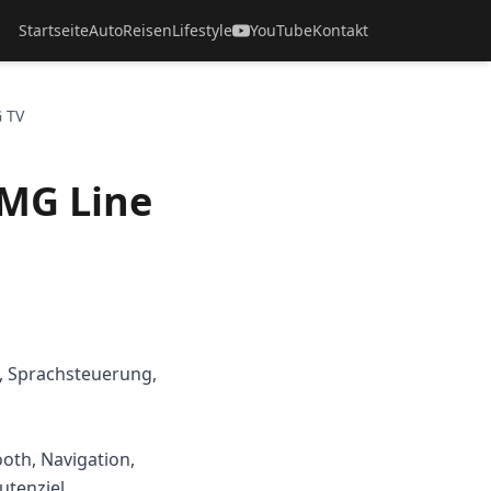
Startseite
Auto
Reisen
Lifestyle
YouTube
Kontakt
 TV
MG Line
s, Sprachsteuerung,
oth, Navigation,
utenziel,