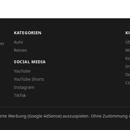
KATEGORIEN
K
Auto
Üb
der
Reisen
Wi
Ko
SOCIAL MEDIA
I
YouTube
Da
YouTube Shorts
Co
Instagram
TikTok
ierte Werbung (Google AdSense) auszuspielen. Ohne Zustimmung 