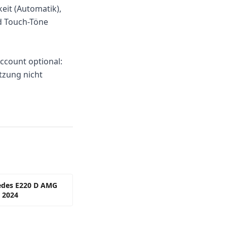
eit (Automatik),
d Touch-Töne
ccount optional:
tzung nicht
edes E220 D AMG
 2024