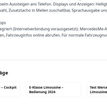
beim Aussteigen ans Telefon. Displays und Anzeigen: Helligk
hl, Zusatztacho in Meilen zuschaltbar, Sprachausgabe un
pps
tegriert (Internetverbindung vorausgesetzt). MercedesMe-A
ren, Fahrzeuginfos online abrufen. Für normale Fahrzeugnu
räge
 – Cockpit
E-Klasse Limousine –
Test Merc
Bedienung 2024
Limousine