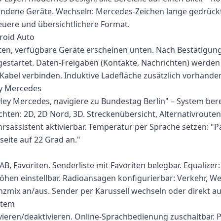
ndene Geräte. Wechseln: Mercedes-Zeichen lange gedrückt 
neuere und übersichtlichere Format.
roid Auto
ten, verfügbare Geräte erscheinen unten. Nach Bestätigun
estartet. Daten-Freigaben (Kontakte, Nachrichten) werden
-Kabel verbinden. Induktive Ladefläche zusätzlich vorhande
y Mercedes
"Hey Mercedes, navigiere zu Bundestag Berlin" – System ber
hten: 2D, 2D Nord, 3D. Streckenübersicht, Alternativrouten,
rsassistent aktivierbar. Temperatur per Sprache setzen: "P
eite auf 22 Grad an."
AB, Favoriten. Senderliste mit Favoriten belegbar. Equalize
öhen einstellbar. Radioansagen konfigurierbar: Verkehr, Wet
nzmix an/aus. Sender per Karussell wechseln oder direkt aus
stem
ieren/deaktivieren. Online-Sprachbedienung zuschaltbar. Pr