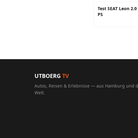
Test SEAT Leon 2.0
PS
UTBOERG
TV
Autos, Reisen & Erlebnisse — aus Hamburg und 
Welt.