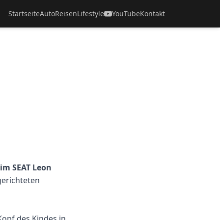
Startseite
Auto
Reisen
Lifestyle
YouTube
Kontakt
 im SEAT Leon
gerichteten
Kopf des Kindes in