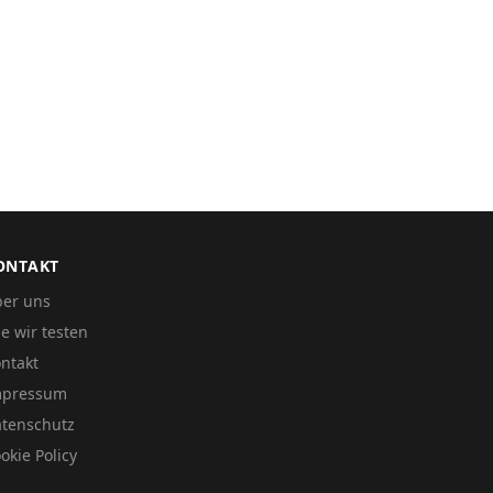
ONTAKT
er uns
e wir testen
ntakt
mpressum
tenschutz
okie Policy