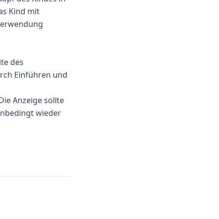
as Kind mit
i Verwendung
ite des
urch Einführen und
Die Anzeige sollte
unbedingt wieder