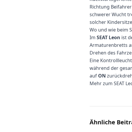
Richtung Beifahrer
schwerer Wucht tre
solcher Kindersitz
Wo und wie beim S
Im
SEAT Leon
ist d
Armaturenbretts an
Drehen des Fahrzeu
Eine Kontrollleucht
während der gesamt
auf
ON
zurückdreh
Mehr zum SEAT Le
Ähnliche Beit