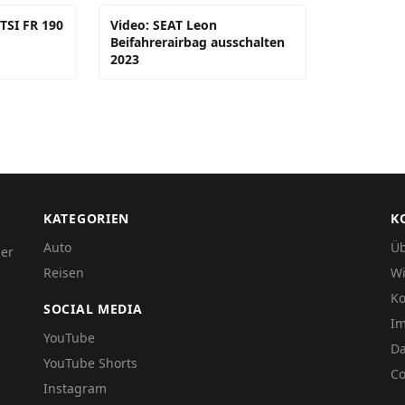
 TSI FR 190
Video: SEAT Leon
Beifahrerairbag ausschalten
2023
KATEGORIEN
K
Auto
Üb
der
Reisen
Wi
Ko
SOCIAL MEDIA
I
YouTube
Da
YouTube Shorts
Co
Instagram