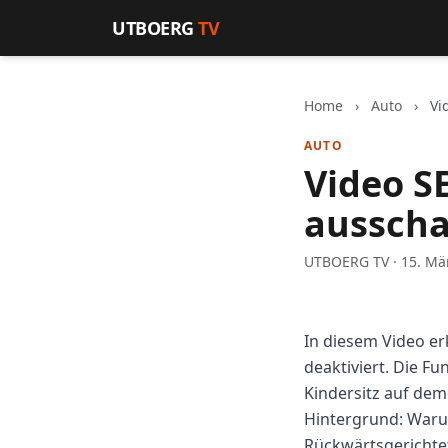
Zum Inhalt springen
UTBOERG
TV
Home
›
Auto
›
Vi
AUTO
Video S
ausscha
UTBOERG TV · 15. Mä
In diesem Video erk
deaktiviert. Die Fu
Kindersitz auf dem
Hintergrund: Waru
Rückwärtsgerichtet