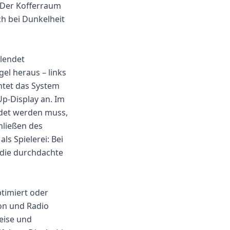
 Der Kofferraum
ch bei Dunkelheit
blendet
l heraus – links
htet das System
Up-Display an. Im
ndet werden muss,
hließen des
als Spielerei: Bei
 die durchdachte
ptimiert oder
ion und Radio
eise und