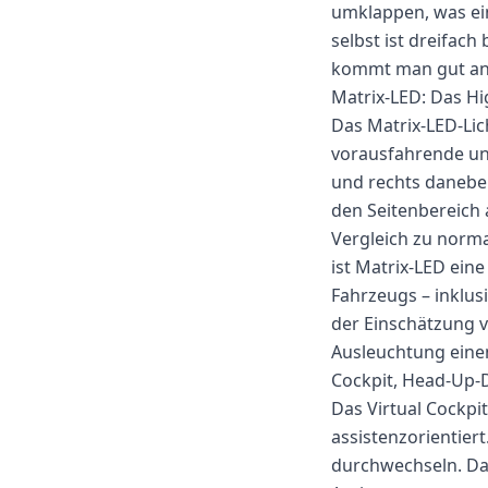
umklappen, was ei
selbst ist dreifac
kommt man gut an 
Matrix-LED: Das Hi
Das Matrix-LED-Lic
vorausfahrende un
und rechts daneben
den Seitenbereich 
Vergleich zu norma
ist Matrix-LED ein
Fahrzeugs – inklusi
der Einschätzung 
Ausleuchtung eine
Cockpit, Head-Up-D
Das Virtual Cockpi
assistenzorientier
durchwechseln. Da