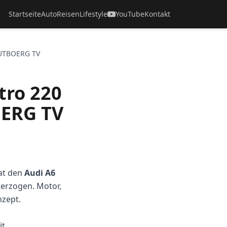
Startseite
Auto
Reisen
Lifestyle
YouTube
Kontakt
– UTBOERG TV
tro 220
OERG TV
at den
Audi A6
terzogen. Motor,
nzept.
it