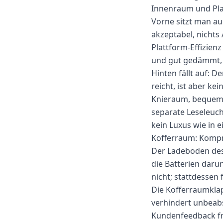
Innenraum und Pla
Vorne sitzt man au
akzeptabel, nichts
Plattform-Effizienz
und gut gedämmt, b
Hinten fällt auf: D
reicht, ist aber kei
Knieraum, bequeme 
separate Leseleuch
kein Luxus wie in 
Kofferraum: Kompr
Der Ladeboden des
die Batterien daru
nicht; stattdessen
Die Kofferraumkla
verhindert unbeabs
Kundenfeedback frü