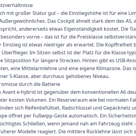
tzverhältnisse
ch mit großer Statur gut – die Einstiegshöhe ist für eine 
 Außergewöhnliches. Das Cockpit ähnelt stark dem des A5, w
 spricht, andererseits etwas Eigenständigkeit kostet. Die Tü
esonders vorne – das ist für die Preisklasse selbstverständ
er Einstieg ist etwas niedriger als erwartet. Die Kopffreihei
n Überflieger. Im Sitzen selbst ist der Platz für die Klasse ty
Sitzposition für längere Strecken. Hinten gibt es USB-Ansch
ten, eine Mittelarmlehne und eine eigene Klimazone. Das is
einer S-Klasse, aber durchaus gehobenes Niveau.
omisse durch die Batterie
 Avant e-hybrid ist gegenüber dem konventionellen A6 deu
nter kosten Volumen. Ein Reserveraum wie bei normalen Fa
 finden sich Reifenbefüllset, Radschlüssel und Gepäcknetz 
ppe öffnet per Fußwipp-Geste automatisch. Ein Sicherhei
ichtigtes Schließen, wenn jemand nah am Fahrzeug steht – 
herer Modelle reagiert. Die mittlere Rücklehne lässt sich 