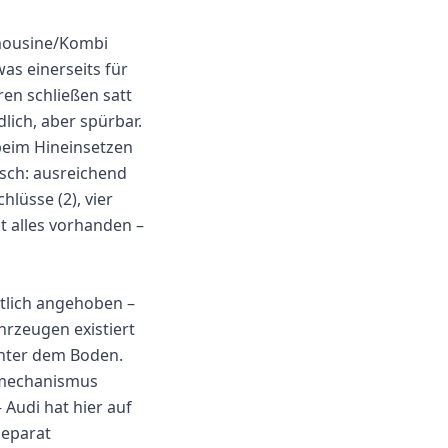
Limousine/Kombi
as einerseits für
ren schließen satt
lich, aber spürbar.
t beim Hineinsetzen
pisch: ausreichend
lüsse (2), vier
t alles vorhanden –
tlich angehoben –
hrzeugen existiert
unter dem Boden.
tsmechanismus
Audi hat hier auf
separat