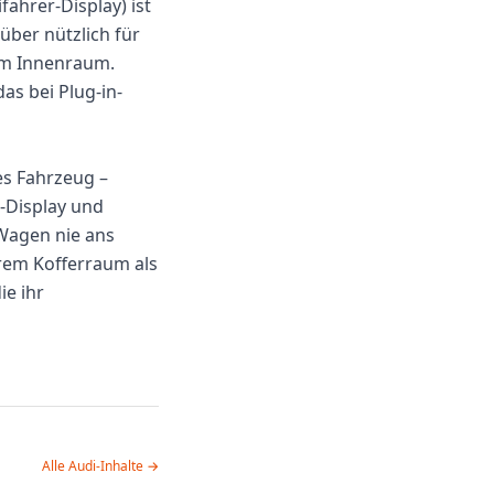
fahrer-Display) ist
über nützlich für
im Innenraum.
as bei Plug-in-
es Fahrzeug –
r-Display und
Wagen nie ans
erem Kofferraum als
ie ihr
Alle Audi-Inhalte →