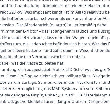
 und Turboaufladung – kombiniert mit einem Elektromotor.
ägt 220 kW. Was imposant klingt, ist im Alltag relativ zu b
die Batterien spürbar schwerer als ein konventioneller A6, 
nsiert. Der Allradantrieb (quattro) ist serienmäßig dabei.
nimmt der E-Motor – das ist angenehm lautlos und flüssig
id-Konzept setzt voraus, dass man den Wagen regelmäßig a
 Kofferraum, die Ladebuchse befindet sich hinten. Wer das F
ehend leere Batterie – und zahlt dann im Wesentlichen de
xität, ohne den Verbrauchsvorteil zu nutzen.
dabei, was die Klasse zu bieten hat
 umfangreich ausgestattet: Matrix-LED-Scheinwerfer, groß
et, Head-Up-Display, elektrisch verstellbare Sitze, Navigat
-Zonen-Klimaanlage, Sonnenrollos in den Heckfenstern und
 Letzteres ermöglicht es, das MMI-System auch vom Beifahre
nt die gebogene Displayeinheit „Curved". Die Materialanmu
enkrad, gut verkleidete Türen, Bang-&-Olufsen-Designelem