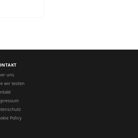
ONTAKT
er uns
e wir testen
ntakt
mpressum
tenschutz
okie Policy