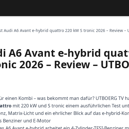
st Audi A6 Avant e-hybrid quattro 220 kW S tronic 2026 – Review 
di A6 Avant e-hybrid quat
onic 2026 – Review – UTB
für einen Kombi – was bekommt man dafür? UTBOERG TV h
attro
mit 220 kW und S tronic einem ausführlichen Test un
z, Matrix-Licht und ein ehrlicher Blick auf das e-hybrid-Ko
us Benziner und E-Motor
s A6 Avant e-hybrid arbeitet ein 4-Zylinder-TFSI-Benziner m