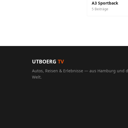
A3 Sportback
5 Beiträge
UTBOERG
TV
Autos, Reisen & Erlebnisse — aus Hamburg und 
Welt.