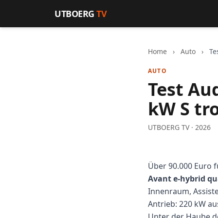
Zum Inhalt springen
UTBOERG
TV
Home
›
Auto
›
Te
AUTO
Test Au
kW S tr
UTBOERG TV · 2026
Über 90.000 Euro 
Avant e-hybrid qu
Innenraum, Assisten
Antrieb: 220 kW a
Unter der Haube de