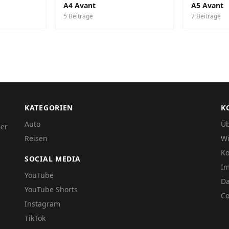
A4 Avant
A5 Avant
5 Beiträge
7 Beiträge
KATEGORIEN
K
Auto
Üb
der
Reisen
Wi
Ko
SOCIAL MEDIA
I
YouTube
Da
YouTube Shorts
Co
Instagram
TikTok