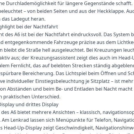
ne Durchlademöglichkeit für längere Gegenstände schafft.
h beleuchtet – von beiden Seiten und aus der Heckklappe. Au
das Ladegut heran.
ghlight bei der Nachtfahrt
ht des A6 ist bei der Nachtfahrt eindrucksvoll. Das System 
d entgegenkommende Fahrzeuge präzise aus dem Lichtkege
 bleibt die Straße hell ausgeleuchtet. Bei Kreuzungen leuc
aktiv aus; der Kreuzungsassistent zeigt dies auch im Head-
lem Fernlicht, das auf belebten Strecken ständig abgeble
e spürbare Bereicherung. Das Lichtspiel beim Öffnen und Sc
ve individueller Einstiegsbeleuchtung je Sitzplatz – ist mehr 
von Abständen und beim Be- und Entladen bei Nacht macht
n praktischen Unterschied.
isplay und drittes Display
t des A6 bietet mehrere Ansichten – klassisch, navigationso
t. Am Lenkrad lassen sich Menüpunkte für Telefon, Navigat
s Head-Up-Display zeigt Geschwindigkeit, Navigationshinw