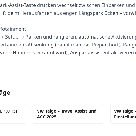
ark-Assist-Taste drücken wechselt zwischen Einparken und
hilft beim Herausfahren aus engen Längsparklücken – vorw
nfotainment
 Setup → Parken und rangieren: automatische Aktivierung
ntertainment-Absenkung (damit man das Piepen hört), Ran
 wenn Hindernis erkannt wird), Ausparkassistent aktivieren 
räge
 1.0 TSI
VW Taigo – Travel Assist und
VW Taigo 
ACC 2025
Einstellun