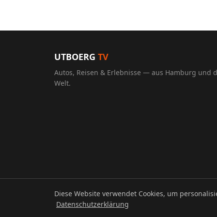
UTBOERG
TV
Autos, Reisen & Erlebnisse — aus Hamburg und 
Welt.
Diese Website verwendet Cookies, um personalis
© 2026 UTBOERG TV
Datenschutzerklärung