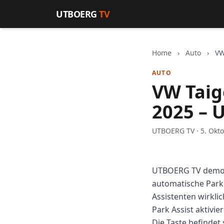
Zum Inhalt springen
UTBOERG
TV
Home
›
Auto
›
VW
AUTO
VW Taig
2025 – 
UTBOERG TV · 5. Okt
UTBOERG TV demon
automatische Park
Assistenten wirklic
Park Assist aktivie
Die Taste befindet