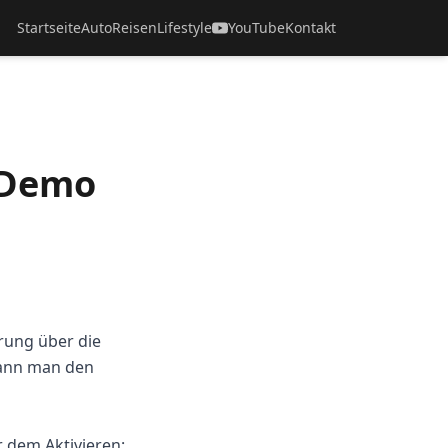
Startseite
Auto
Reisen
Lifestyle
YouTube
Kontakt
 Demo
erung über die
wann man den
r dem Aktivieren: