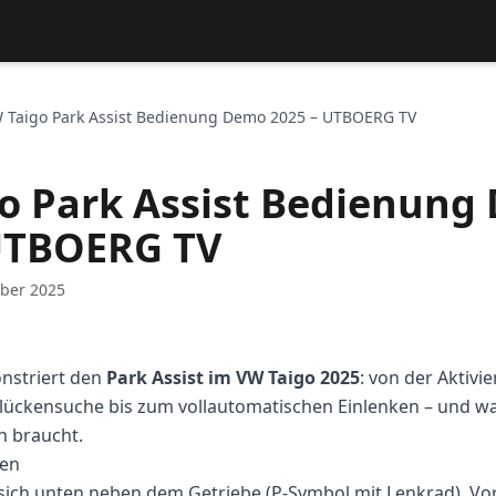
 Taigo Park Assist Bedienung Demo 2025 – UTBOERG TV
o Park Assist Bedienung
UTBOERG TV
ober 2025
striert den
Park Assist im VW Taigo 2025
: von der Aktivi
lückensuche bis zum vollautomatischen Einlenken – und 
h braucht.
ren
 sich unten neben dem Getriebe (P-Symbol mit Lenkrad). Vo