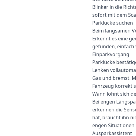
Blinker in die Ric
sofort mit dem Sca
Parklücke suchen
Beim langsamen Vo
Erkennt es eine ge
gefunden, einfach 
Einparkvorgang
Parklücke bestäti
Lenken vollautomat
Gas und bremst. M
Fahrzeug korrekt s
Wann lohnt sich de
Bei engen Längspa
erkennen die Senso
hat, braucht ihn ni
engen Situationen k
Ausparkassistent