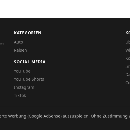
KATEGORIEN
K
Auto
Üb
der
Reisen
Wi
Ko
SOCIAL MEDIA
I
YouTube
Da
YouTube Shorts
Co
Instagram
TikTok
ierte Werbung (Google AdSense) auszuspielen. Ohne Zustimmung 