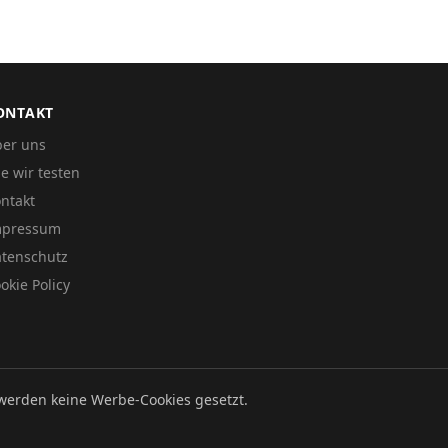
ONTAKT
er uns
e wir testen
ntakt
mpressum
tenschutz
okie Policy
werden keine Werbe-Cookies gesetzt.
Datenschutz
Impressum
Cookie Policy