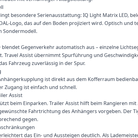
ll
ngt besondere Serienausstattung: IQ Light Matrix LED, be
AL-Logo, das auf den Boden projiziert wird. Optisch und t
in Sondermodell.
z
ED blendet Gegenverkehr automatisch aus – einzelne Licht
lt. Travel Assist übernimmt Spurführung und Geschwindigk
das Fahrzeug zuverlässig in der Spur.
g
nhängerkupplung ist direkt aus dem Kofferraum bedienbar.
r Zugang ist einfach und schnell.
iler Assist
ützt beim Einparken. Trailer Assist hilft beim Rangieren mi
 gewünschte Fahrtrichtung des Anhängers vorgeben. Der Ti
sprechend gegen.
inschränkungen
rleichtert das Ein- und Aussteigen deutlich. Als Lademeiste