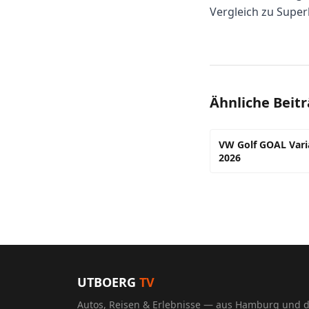
Vergleich zu Super
Ähnliche Beit
VW Golf GOAL Varia
2026
UTBOERG
TV
Autos, Reisen & Erlebnisse — aus Hamburg und 