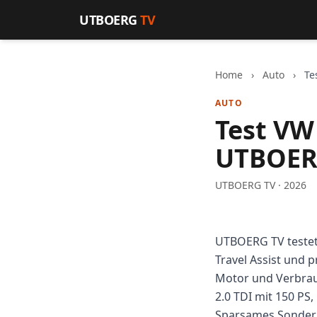
Zum Inhalt springen
UTBOERG
TV
Home
›
Auto
›
Te
AUTO
Test VW
UTBOER
UTBOERG TV · 2026
UTBOERG TV teste
Travel Assist und 
Motor und Verbra
2.0 TDI mit 150 PS,
Sparsames Sondermo