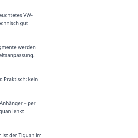
leuchtetes VW-
echnisch gut
segmente werden
eitsanpassung.
 Praktisch: kein
t Anhänger – per
guan lenkt
r ist der Tiguan im