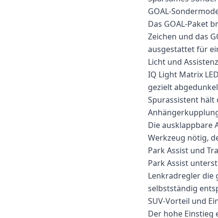
GOAL-Sondermode
Das GOAL-Paket bri
Zeichen und das GO
ausgestattet für e
Licht und Assisten
IQ Light Matrix L
gezielt abgedunke
Spurassistent hält 
Anhängerkupplun
Die ausklappbare A
Werkzeug nötig, de
Park Assist und Tra
Park Assist unterst
Lenkradregler die
selbstständig ent
SUV-Vorteil und E
Der hohe Einstieg e