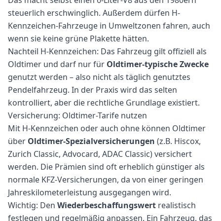
Das macht selbst einen 6-Liter-V8 aus den 1980ern
steuerlich erschwinglich. Außerdem dürfen H-
Kennzeichen-Fahrzeuge in Umweltzonen fahren, auch
wenn sie keine grüne Plakette hätten.
Nachteil H-Kennzeichen: Das Fahrzeug gilt offiziell als
Oldtimer und darf nur für
Oldtimer-typische Zwecke
genutzt werden – also nicht als täglich genutztes
Pendelfahrzeug. In der Praxis wird das selten
kontrolliert, aber die rechtliche Grundlage existiert.
Versicherung: Oldtimer-Tarife nutzen
Mit H-Kennzeichen oder auch ohne können Oldtimer
über
Oldtimer-Spezialversicherungen
(z.B. Hiscox,
Zurich Classic, Advocard, ADAC Classic) versichert
werden. Die Prämien sind oft erheblich günstiger als
normale KFZ-Versicherungen, da von einer geringen
Jahreskilometerleistung ausgegangen wird.
Wichtig: Den
Wiederbeschaffungswert
realistisch
festlegen und regelmäßig anpassen. Ein Fahrzeug, das