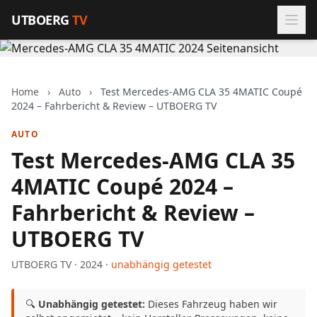
Zum Inhalt springen
UTBOERG
TV
Home
›
Auto
›
Test Mercedes-AMG CLA 35 4MATIC Coupé
2024 – Fahrbericht & Review – UTBOERG TV
AUTO
Test Mercedes-AMG CLA 35
4MATIC Coupé 2024 –
Fahrbericht & Review –
UTBOERG TV
UTBOERG TV · 2024 ·
unabhängig getestet
🔍
Unabhängig getestet:
Dieses Fahrzeug haben wir