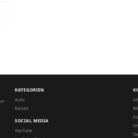
KATEGORIEN
K
Auto
Üb
der
Reisen
Wi
Ko
SOCIAL MEDIA
I
YouTube
Da