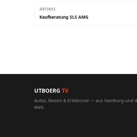
ARTIKEL
Kaufberatung SLS AMG
UTBOERG
TV
Autos, Reisen & Erlebnisse — aus Hamburg und 
Welt.