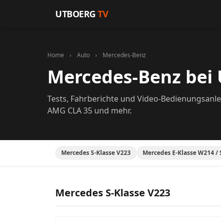
Zum Inhalt springen
UTBOERG
TV
Home
›
Auto
›
Mercedes-Benz
Mercedes-Benz bei
Tests, Fahrberichte und Video-Bedienungsanlei
AMG CLA 35 und mehr.
Mercedes S-Klasse V223
Mercedes E-Klasse W214 / 
Mercedes S-Klasse V223