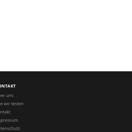
ONTAKT
er uns
e wir testen
ntakt
mpressum
tenschutz