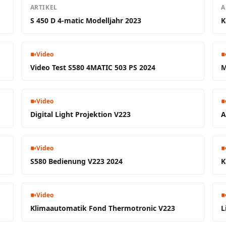
ARTIKEL
A
S 450 D 4-matic Modelljahr 2023
K
Video
Video Test S580 4MATIC 503 PS 2024
M
Video
Digital Light Projektion V223
A
Video
S580 Bedienung V223 2024
K
Video
Klimaautomatik Fond Thermotronic V223
L