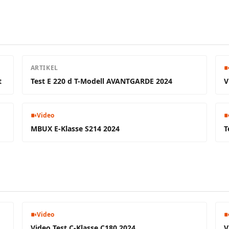
ARTIKEL
t
Test E 220 d T-Modell AVANTGARDE 2024
V
Video
MBUX E-Klasse S214 2024
T
Video
Video Test C-Klasse C180 2024
V