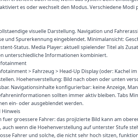
aktiviert es oder wechselt den Modus. Verschiedene Modi 
ollstaendige visuelle Darstellung. Navigation und Fahrerass
se und Spurerkennung eingeblendet. Minimalansicht: Gesch
tent-Status. Media Player: aktuell spielender Titel als Zusa
 unterschiedliche Informationen kombiniert.
nfotainment
nfotainment > Fahrzeug > Head-Up Display (oder: Kachel im
stellen. Hoehenverstellung: Bild nach oben oder unten vers
sbar. Navigationsinhalte konfigurierbar: keine Anzeige, Ma
efahreninformationen sollten immer aktiv bleiben. Tabs Mi
nen ein- oder ausgeblendet werden.
d Hinweis
fuer groessere Fahrer: das projizierte Bild kann am ober
, auch wenn die Hoehenverstellung auf unterster Stufe steh
osse Fahrer und solche, die nicht sehr hoch sitzen, funktio