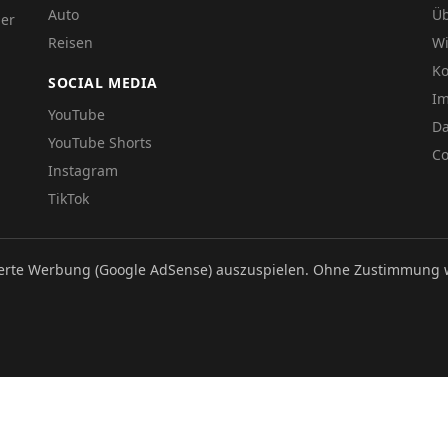
Auto
Üb
der
Reisen
Wi
Ko
SOCIAL MEDIA
I
YouTube
Da
YouTube Shorts
Co
Instagram
TikTok
ierte Werbung (Google AdSense) auszuspielen. Ohne Zustimmung 