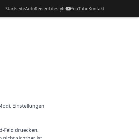
Startseite
Auto
Reisen
Lifestyle
YouTube
Kontakt
 Modi, Einstellungen
d-Feld druecken.
nicht sichtbar ist