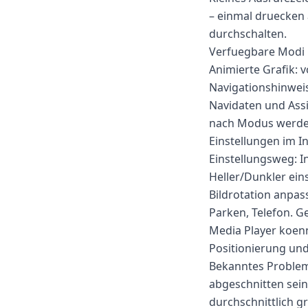
– einmal druecken 
durchschalten.
Verfuegbare Modi
Animierte Grafik: v
Navigationshinwei
Navidaten und Assis
nach Modus werden
Einstellungen im I
Einstellungsweg: I
Heller/Dunkler ein
Bildrotation anpas
Parken, Telefon. G
Media Player koen
Positionierung un
Bekanntes Problem 
abgeschnitten sein
durchschnittlich gr