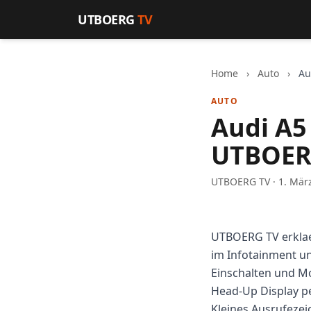
Zum Inhalt springen
UTBOERG
TV
Home
›
Auto
›
Au
AUTO
Audi A5
UTBOER
UTBOERG TV · 1. Mär
UTBOERG TV erkla
im Infotainment un
Einschalten und M
Head-Up Display pe
Kleines Ausrufezei