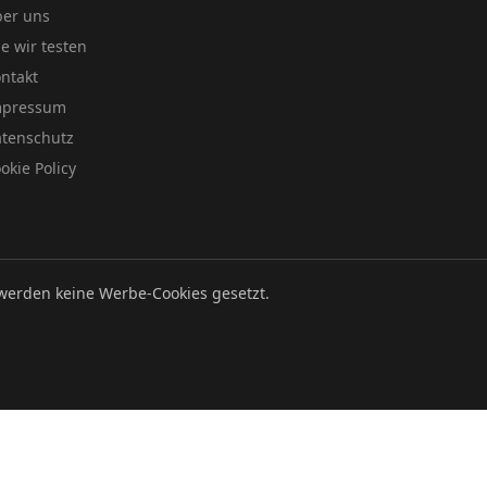
er uns
e wir testen
ntakt
mpressum
tenschutz
okie Policy
werden keine Werbe-Cookies gesetzt.
Datenschutz
Impressum
Cookie Policy