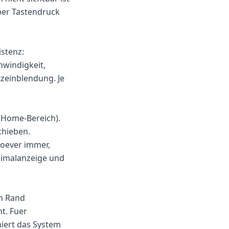
per Tastendruck
istenz:
windigkeit,
tzeinblendung. Je
 Home-Bereich).
chieben.
noever immer,
nimalanzeige und
en Rand
t. Fuer
niert das System