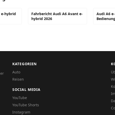
 e-hybrid
Fahrbericht Audi A6 Avant e-
Audi A6 e-
hybrid 2026
Bedienung
KATEGORIEN
K
Auto
Üb
der
Reisen
Wi
Ko
SOCIAL MEDIA
I
YouTube
Da
YouTube Shorts
Co
Instagram