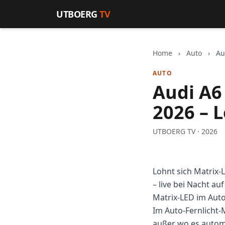
Zum Inhalt springen
UTBOERG
TV
Home
›
Auto
›
Au
AUTO
Audi A6
2026 – 
UTBOERG TV · 2026
Lohnt sich Matrix-
– live bei Nacht au
Matrix-LED im Aut
Im Auto-Fernlicht-
außer wo es automa