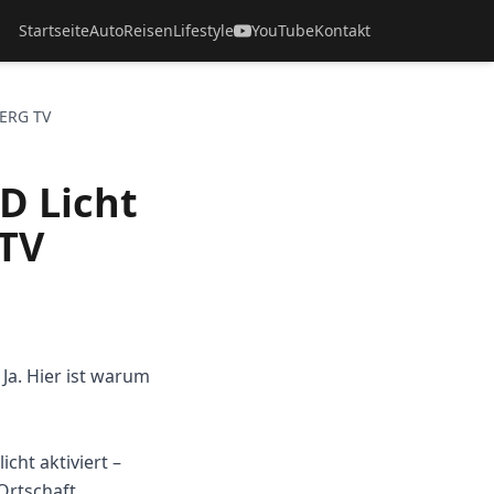
Startseite
Auto
Reisen
Lifestyle
YouTube
Kontakt
OERG TV
D Licht
 TV
Ja. Hier ist warum
cht aktiviert –
Ortschaft