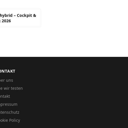
hybrid – Cockpit &
 2026
ONTAKT
er uns
e wir testen
ntakt
mpressum
tenschutz
okie Policy