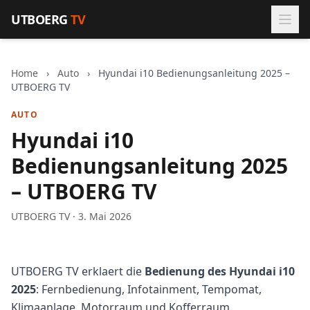
Zum Inhalt springen
UTBOERG
TV
Home
›
Auto
›
Hyundai i10 Bedienungsanleitung 2025 –
UTBOERG TV
AUTO
Hyundai i10
Bedienungsanleitung 2025
– UTBOERG TV
UTBOERG TV · 3. Mai 2026
UTBOERG TV erklaert die
Bedienung des Hyundai i10
2025
: Fernbedienung, Infotainment, Tempomat,
Klimaanlage, Motorraum und Kofferraum.