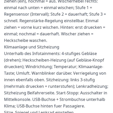
ziehen (ein), nochmal = aus. Wischerhebel rechts:
einmal nach unten = einmal wischen; Stufe 1 =
Regensensor (Intervall); Stufe 2 = dauerhaft; Stufe 3 =
schnell. Regenstärke-Regelung einstellbar. Einmal
ziehen = vorne kurz wischen. Hinten: erst druecken =
einmal; nochmal = dauerhaft. Wischer ziehen =
Heckscheibe waschen.
Klimaanlage und Sitzheizung
Unterhalb des Infotainments: 4-stufiges Gebläse
(drehen); Heckscheiben-Heizung (auf Gebläse-Knopf
druecken); Windrichtung; Temperatur; Klimaanlage-
Taste; Umluft. Warnblinker darüber. Verriegelung von
innen ebenfalls oben. Sitzheizung: links 3-stufig
(mehrmals druecken = runterstufen); Lenkradheizung;
Sitzheizung Beifahrerseite. Start-Stopp: Ausschalter in
Mittelkonsole. USB-Buchse + Strombuchse unterhalb
Klima; USB-Buchse hinten fuer Passagiere.
Sitze, Spiegel und Lenkrad einstellen