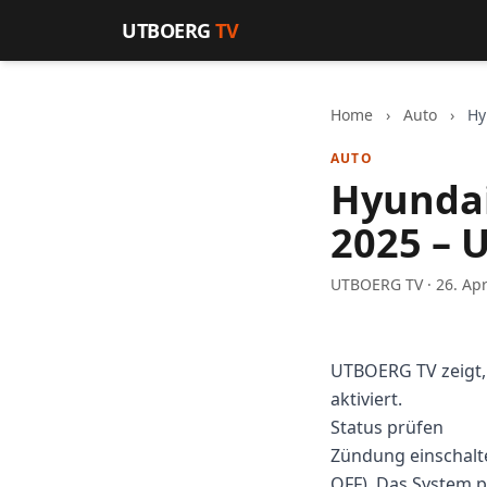
Zum Inhalt springen
UTBOERG
TV
Home
›
Auto
›
Hy
AUTO
Hyundai
2025 – 
UTBOERG TV · 26. Apr
UTBOERG TV zeigt
aktiviert.
Status prüfen
Zündung einschalte
OFF). Das System p