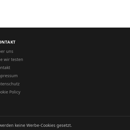
ONTAKT
er uns
e wir testen
ntakt
mpressum
tenschutz
okie Policy
werden keine Werbe-Cookies gesetzt.
Datenschutz
Impressum
Cookie Policy