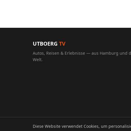
UTBOERG
TV
Autos, Reisen & Erlebnisse — aus Hamburg und 
Welt.
Diese Website verwendet Cookies, um personalis
© 2026 UTBOERG TV