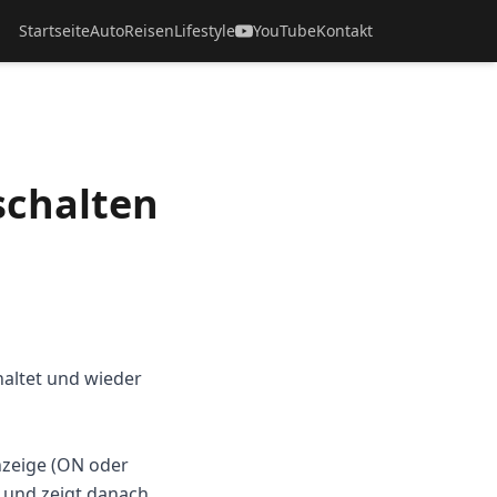
Startseite
Auto
Reisen
Lifestyle
YouTube
Kontakt
schalten
altet und wieder
nzeige (ON oder
 und zeigt danach