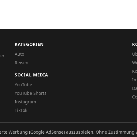
KATEGORIEN
K
Auto
Üb
der
Reisen
Wi
Ko
SOCIAL MEDIA
I
YouTube
Da
YouTube Shorts
Co
Instagram
TikTok
ierte Werbung (Google AdSense) auszuspielen. Ohne Zustimmung 