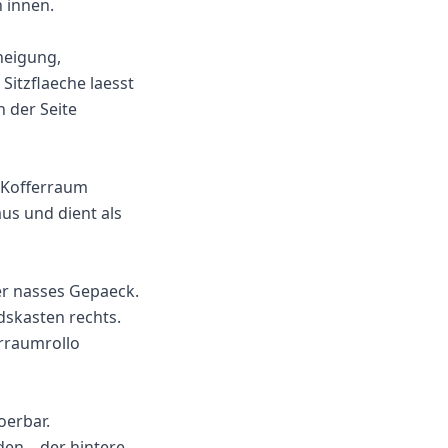
 innen.
nneigung,
Sitzflaeche laesst
n der Seite
 Kofferraum
us und dient als
er nasses Gepaeck.
skasten rechts.
rraumrollo
oerbar.
en – der hintere