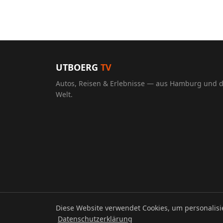
UTBOERG
TV
Autos, Reisen & Erlebnisse — aus Hamburg und 
Welt.
Diese Website verwendet Cookies, um personalis
© 2026 UTBOERG TV
Datenschutzerklärung