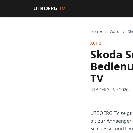
Zum Inhalt springen
UTBOERG
TV
Home
›
Auto
›
Sk
AUTO
Skoda S
Bedienu
TV
UTBOERG TV · 2026
UTBOERG TV zeigt 
bis zur Anhaengerk
Schluessel und Fe