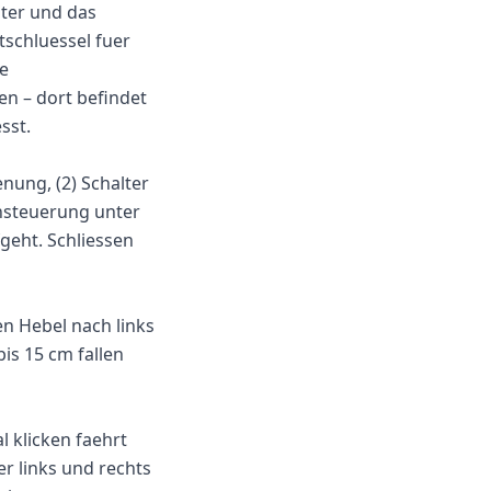
ster und das
tschluessel fuer
ie
en – dort befindet
sst.
enung, (2) Schalter
ensteuerung unter
fgeht. Schliessen
n Hebel nach links
is 15 cm fallen
l klicken faehrt
er links und rechts