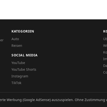
KATEGORIEN
K
Auto
Üb
der
Reisen
Wi
Ko
SOCIAL MEDIA
I
YouTube
Da
YouTube Shorts
Co
Instagram
TikTok
ierte Werbung (Google AdSense) auszuspielen. Ohne Zustimmung 