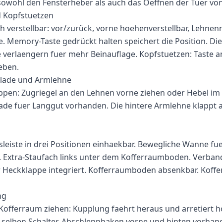
 sowohl den Fensterheber als auch das Oeffnen der Tuer von
d Kopfstuetzen
sch verstellbar: vor/zurück, vorne hoehenverstellbar, Lehne
. Memory-Taste gedrückt halten speichert die Position. Die 
ne verlaengern fuer mehr Beinauflage. Kopfstuetzen: Taste a
eben.
lade und Armlehne
pen: Zugriegel an den Lehnen vorne ziehen oder Hebel im
ade fuer Langgut vorhanden. Die hintere Armlehne klappt a
eiste in drei Positionen einhaekbar. Bewegliche Wanne fu
 Extra-Staufach links unter dem Kofferraumboden. Verband
 Heckklappe integriert. Kofferraumboden absenkbar. Koffe
ng
 Kofferraum ziehen: Kupplung faehrt heraus und arretiert h
selben Schalter. Abschlepphaken vorne und hinten vorhand