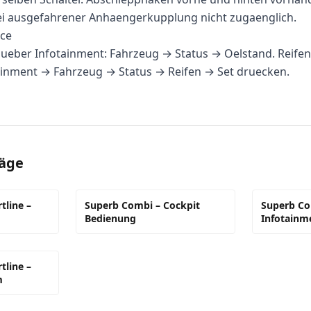
bei ausgefahrener Anhaengerkupplung nicht zugaenglich.
ice
 ueber Infotainment: Fahrzeug → Status → Oelstand. Reife
inment → Fahrzeug → Status → Reifen → Set druecken.
räge
tline –
Superb Combi – Cockpit
Superb Co
Bedienung
Infotainm
tline –
m