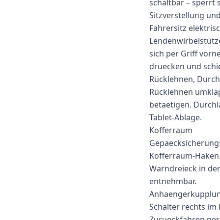
schaltbar – sperrt
Sitzverstellung un
Fahrersitz elektri
Lendenwirbelstütze
sich per Griff vor
druecken und schi
Rücklehnen, Durch
Rücklehnen umklap
betaetigen. Durchl
Tablet-Ablage.
Kofferraum
Gepaecksicherungsl
Kofferraum-Haken.
Warndreieck in der
entnehmbar.
Anhaengerkupplu
Schalter rechts im
Zurueckfahren per 