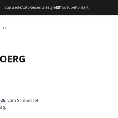
Startseite
Auto
Reisen
Lifestyle
YouTube
Kontakt
G TV
BOERG
026
: vom Schluessel
ag.