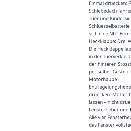
Einmal druecken: F
Schiebedach fahren
Tuer und Kindersic
Schluesselbatterie 
sich eine NFC-Erke
Heckklappe: Drei 
Die Heckklappe laes
in der Tuerverklei
der hinteren Stoss
per selber Geste od
Motorhaube
Entriegelungshebe
druecken. Motorlif
lassen – nicht dru
Fensterheber und 
Alle vier Fensterhe
das Fenster vollst