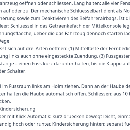
ahrzeug oeffnen oder schliessen. Lang halten: alle vier Fen
 auf oder zu. Der mechanische Schluesselbart dient als No
herung sowie zum Deaktivieren des Beifahrerairbags. Ist d
leer: Schluessel in das Getraenkefach der Mittelkonsole leg
nnungsflaeche, ueber die das Fahrzeug dennoch starten lae
Wege
st sich auf drei Arten oeffnen: (1) Mitteltaste der Fernbedi
dung links auch ohne eingesteckte Zuendung, (3) Fussgest
stange – einen Fuss kurz darunter halten, bis die Klappe au
er Schalter.
l im Fussraum links am Holm ziehen. Dann an der Haube de
ter halten die Haube automatisch offen. Schliessen: aus 10 b
ecken.
Kindersicherung
ber mit Klick-Automatik: kurz druecken bewegt leicht, einma
aendig hoch oder runter. Kindersicherung hinten: separat fu