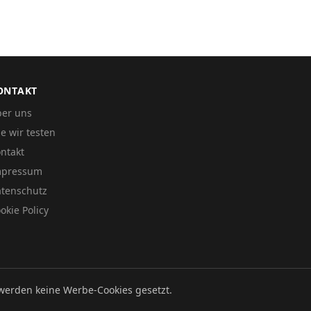
ONTAKT
er uns
e wir testen
ntakt
mpressum
tenschutz
okie Policy
werden keine Werbe-Cookies gesetzt.
Datenschutz
Impressum
Cookie Policy