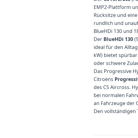
EMP2-Plattform und
Rücksitze und ein
rundlich und unauf
BlueHDi 130 und 18
Der
BlueHDi 130
(9
ideal für den Allt
kW) bietet spürbar
oder schwere Zula
Das Progressive H
Citroëns
Progressi
des C5 Aircross. H
bei normalen Fahr
an Fahrzeuge der O
Den vollständigen T