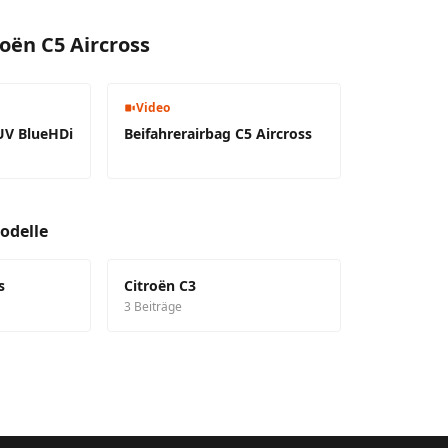
oën C5 Aircross
Video
SUV BlueHDi
Beifahrerairbag C5 Aircross
odelle
s
Citroën C3
3 Beiträge