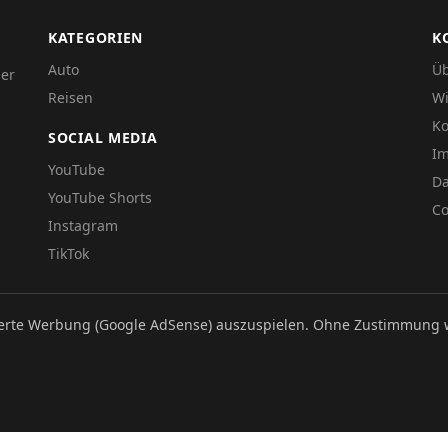
KATEGORIEN
K
Auto
Üb
der
Reisen
Wi
Ko
SOCIAL MEDIA
I
YouTube
Da
YouTube Shorts
Co
Instagram
TikTok
ierte Werbung (Google AdSense) auszuspielen. Ohne Zustimmung 