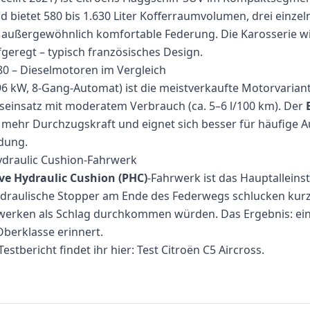
 bietet 580 bis 1.630 Liter Kofferraumvolumen, drei einzel
e außergewöhnlich komfortable Federung. Die Karosserie w
geregt – typisch französisches Design.
0 – Dieselmotoren im Vergleich
6 kW, 8-Gang-Automat) ist die meistverkaufte Motorvariant
agseinsatz mit moderatem Verbrauch (ca. 5–6 l/100 km). Der
 mehr Durchzugskraft und eignet sich besser für häufige 
dung.
ydraulic Cushion-Fahrwerk
ve Hydraulic Cushion (PHC)
-Fahrwerk ist das Hauptallein
ydraulische Stopper am Ende des Federwegs schlucken kurze
werken als Schlag durchkommen würden. Das Ergebnis: ein
berklasse erinnert.
estbericht findet ihr hier:
Test Citroën C5 Aircross
.