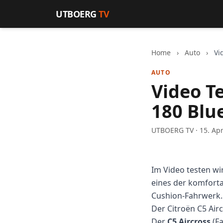
Zum Inhalt springen
UTBOERG
TV
Home
›
Auto
›
Vi
AUTO
Video Te
180 Blu
UTBOERG TV · 15. Apr
Im Video testen wi
eines der komforta
Cushion-Fahrwerk.
Der Citroën C5 Air
Der
C5 Aircross
(Fa