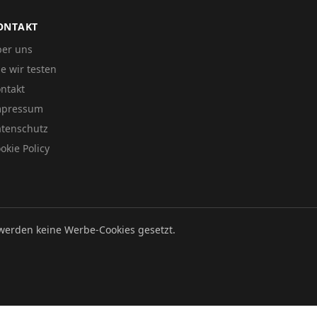
ONTAKT
er uns
e wir testen
ntakt
mpressum
tenschutz
okie Policy
werden keine Werbe-Cookies gesetzt.
Datenschutz
Impressum
Cookie Policy