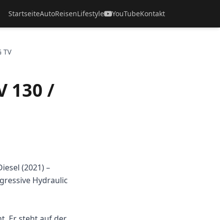
Startseite
Auto
Reisen
Lifestyle
YouTube
Kontakt
G TV
V 130 /
iesel (2021) –
gressive Hydraulic
. Er steht auf der