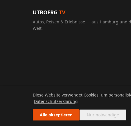
UTBOERG
TV
Autos, Reisen & Erlebnisse — aus Hamburg und 
Welt.
Diese Website verwendet Cookies, um personalis
© 2026 UTBOERG TV
Datenschutzerklärung
Alle akzeptieren
Nur notwendige