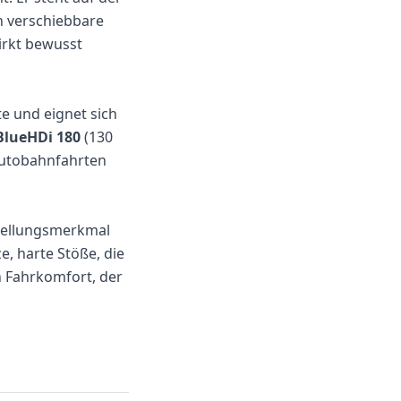
n verschiebbare
irkt bewusst
e und eignet sich
BlueHDi 180
(130
Autobahnfahrten
stellungsmerkmal
, harte Stöße, die
 Fahrkomfort, der