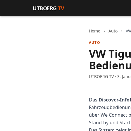
Zum Inhalt springen
UTBOERG
TV
Home
›
Auto
›
VW
AUTO
VW Tigu
Bedienu
UTBOERG TV · 3. Janu
Das
Discover-Inf
Fahrzeugbedienung
über We Connect bi
Stand-by und Start
Das System zeigt i