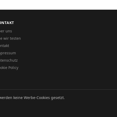
ONTAKT
er uns
e wir testen
ntakt
mpressum
tenschutz
okie Policy
werden keine Werbe-Cookies gesetzt.
Datenschutz
Impressum
Cookie Policy