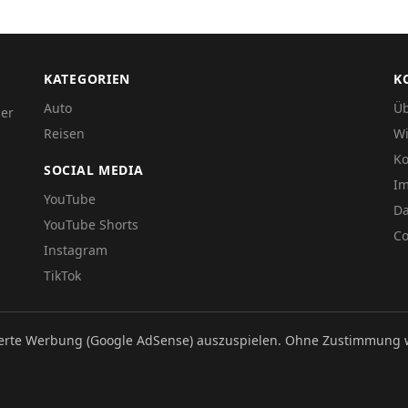
KATEGORIEN
K
Auto
Üb
der
Reisen
Wi
Ko
SOCIAL MEDIA
I
YouTube
Da
YouTube Shorts
Co
Instagram
TikTok
ierte Werbung (Google AdSense) auszuspielen. Ohne Zustimmung 