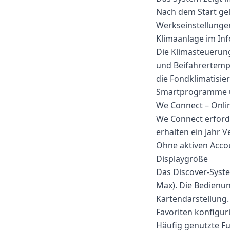
Nach dem Start gel
Werkseinstellungen
Klimaanlage im In
Die Klimasteuerung 
und Beifahrertemper
die Fondklimatisier
Smartprogramme und
We Connect – Onli
We Connect erford
erhalten ein Jahr 
Ohne aktiven Accou
Displaygröße
Das Discover-System
Max). Die Bedienun
Kartendarstellung.
Favoriten konfigur
Häufig genutzte Fu