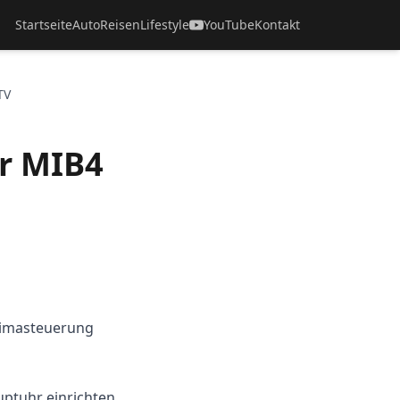
Startseite
Auto
Reisen
Lifestyle
YouTube
Kontakt
TV
r MIB4
limasteuerung
uptuhr einrichten.