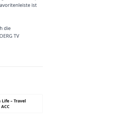
voritenleiste ist
h die
TBOERG TV
Life – Travel
d ACC