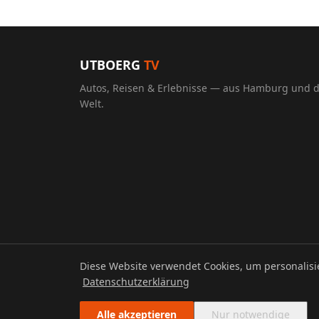
UTBOERG
TV
Autos, Reisen & Erlebnisse — aus Hamburg und 
Welt.
Diese Website verwendet Cookies, um personalis
© 2026 UTBOERG TV
Datenschutzerklärung
Alle akzeptieren
Nur notwendige