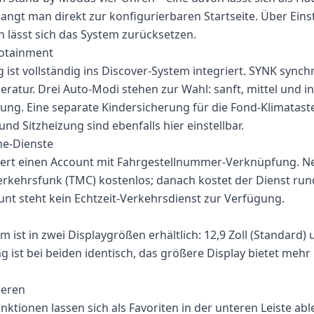
angt man direkt zur konfigurierbaren Startseite. Über Ein
 lässt sich das System zurücksetzen.
fotainment
ist vollständig ins Discover-System integriert. SYNK synchr
atur. Drei Auto-Modi stehen zur Wahl: sanft, mittel und int
ung. Eine separate Kindersicherung für die Fond-Klimatasten
 Sitzheizung sind ebenfalls hier einstellbar.
ne-Dienste
ert einen Account mit Fahrgestellnummer-Verknüpfung. 
Verkehrsfunk (TMC) kostenlos; danach kostet der Dienst rund
nt steht kein Echtzeit-Verkehrsdienst zur Verfügung.
 ist in zwei Displaygrößen erhältlich: 12,9 Zoll (Standard) 
g ist bei beiden identisch, das größere Display bietet mehr
ieren
nktionen lassen sich als Favoriten in der unteren Leiste abl