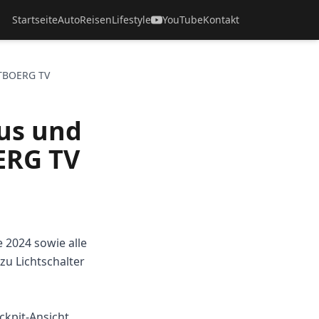
Startseite
Auto
Reisen
Lifestyle
YouTube
Kontakt
UTBOERG TV
lus und
ERG TV
 2024 sowie alle
u Lichtschalter
ckpit-Ansicht