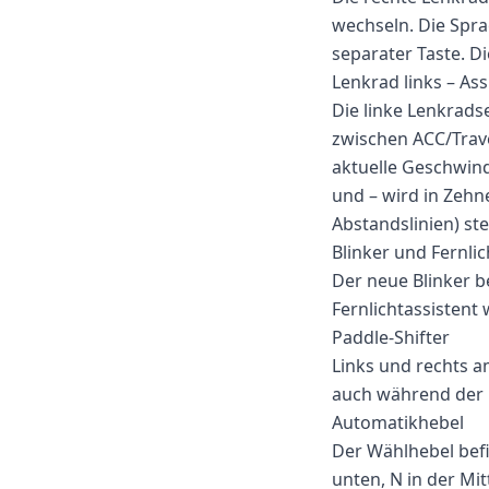
wechseln. Die Spra
separater Taste. D
Lenkrad links – As
Die linke Lenkrads
zwischen ACC/Travel
aktuelle Geschwindi
und – wird in Zehn
Abstandslinien) stel
Blinker und Fernlic
Der neue Blinker b
Fernlichtassistent 
Paddle-Shifter
Links und rechts a
auch während der F
Automatikhebel
Der Wählhebel befi
unten, N in der Mi