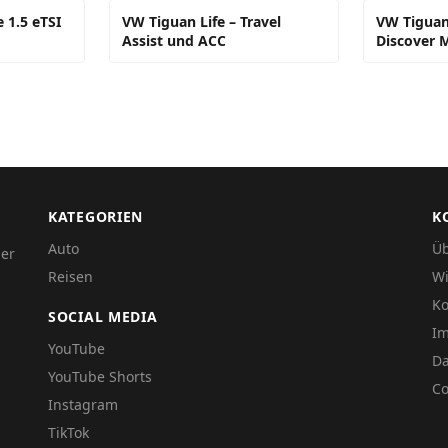
 1.5 eTSI
VW Tiguan Life – Travel
VW Tiguan
Assist und ACC
Discover 
KATEGORIEN
K
Auto
Üb
der
Reisen
Wi
Ko
SOCIAL MEDIA
I
YouTube
Da
YouTube Shorts
Co
Instagram
TikTok