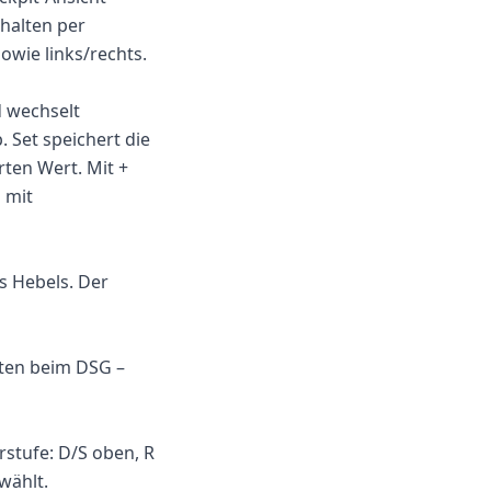
chalten per
owie links/rechts.
d wechselt
. Set speichert die
rten Wert. Mit +
 mit
s Hebels. Der
lten beim DSG –
rstufe: D/S oben, R
wählt.