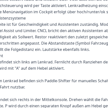
chsteuerung wird per Taste aktiviert. Lenkradheizung eins
ie Menünavigation im Cockpit erfolgt über hoch/runter/ok s
sistenzsysteme
eite ist für Geschwindigkeit und Assistenten zuständig. Mo
 Assist und Limiter. CNCL bricht den aktiven Assistenten ab
gkeit als Sollwert. Restor reaktiviert den zuletzt gespeiche
erschritten angepasst. Die Abstandstaste (Symbol Fahrzeug
lt die Folgedistanz ein. Lautstärke ebenfalls links.
ht
efindet sich links am Lenkrad. Fernlicht durch Ranziehen de
wird mit "A" auf dem Hebel aktiviert.
m Lenkrad befinden sich Paddle-Shifter für manuelles Scha
ahrt nutzbar.
ndet sich rechts in der Mittelkonsole. Drehen wählt die Fah
tte. P wird durch einen separaten Knopf außen am Hebel ge