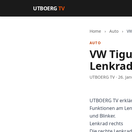
Zum Inhalt springen
UTBOERG
TV
Home
›
Auto
›
VW
AUTO
VW Tigu
Lenkrad
UTBOERG TV · 26. Jan
UTBOERG TV erklär
Funktionen am Lenk
und Blinker.
Lenkrad rechts
Die rechte Lenkrad