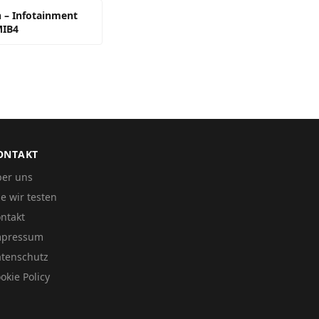
 – Infotainment
MIB4
ONTAKT
er uns
e wir testen
ntakt
mpressum
tenschutz
okie Policy