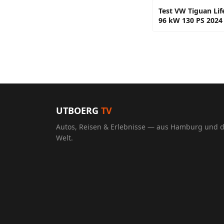
Test VW Tiguan Life
96 kW 130 PS 2024
UTBOERG
TV
Autos, Reisen & Erlebnisse — aus Hamburg und 
Welt.