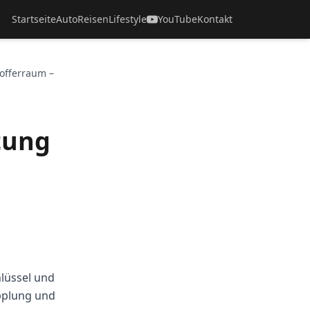
Startseite
Auto
Reisen
Lifestyle
YouTube
Kontakt
offerraum –
tung
hlüssel und
pplung und