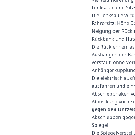
Lenksäule und Sitz
Die Lenksäule wird 
Fahrersitz: Höhe ü
Neigung der Rückle
Rückbank und Hut
Die Rücklehnen la
Aushängen der Bän
verstaut, ohne Verl
Anhängerkupplun
Die elektrisch aus
ausfahren und ein
Abschlepphaken v
Abdeckung vorne e
gegen den Uhrzei
Abschleppen gegen
Spiegel
Die Spiegelverstell