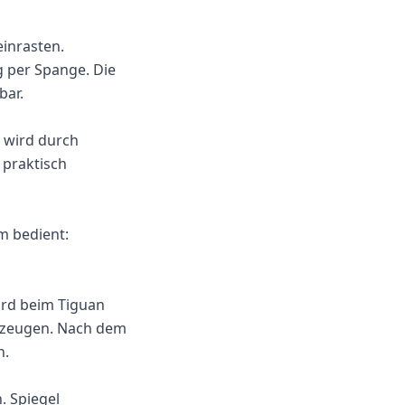
einrasten.
g per Spange. Die
bar.
 wird durch
 praktisch
m bedient:
ird beim Tiguan
rzeugen. Nach dem
n.
. Spiegel