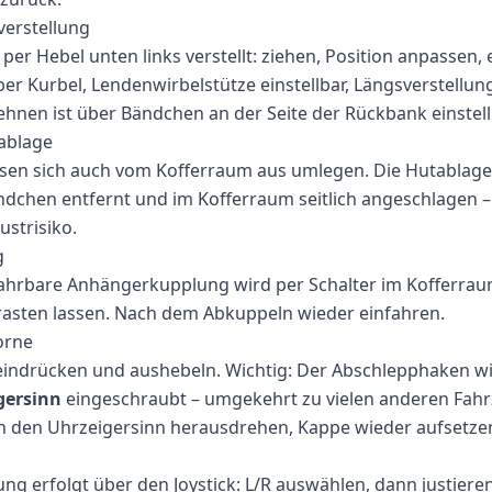
verstellung
per Hebel unten links verstellt: ziehen, Position anpassen, 
ber Kurbel, Lendenwirbelstütze einstellbar, Längsverstellun
hnen ist über Bändchen an der Seite der Rückbank einstell
ablage
ssen sich auch vom Kofferraum aus umlegen. Die Hutablage
dchen entfernt und im Kofferraum seitlich angeschlagen –
ustrisiko.
g
fahrbare Anhängerkupplung wird per Schalter im Kofferrau
rasten lassen. Nach dem Abkuppeln wieder einfahren.
orne
indrücken und aushebeln. Wichtig: Der Abschlepphaken w
gersinn
eingeschraubt – umgekehrt zu vielen anderen Fah
 den Uhrzeigersinn herausdrehen, Kappe wieder aufsetze
ung erfolgt über den Joystick: L/R auswählen, dann justieren