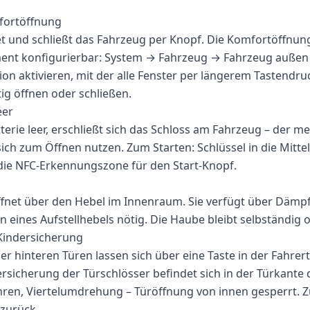
fortöffnung
et und schließt das Fahrzeug per Knopf. Die Komfortöffnung 
ment konfigurierbar: System → Fahrzeug → Fahrzeug außen 
tion aktivieren, mit der alle Fenster per längerem Tastendr
tig öffnen oder schließen.
eer
tterie leer, erschließt sich das Schloss am Fahrzeug – der 
sich zum Öffnen nutzen. Zum Starten: Schlüssel in die Mitte
 die NFC-Erkennungszone für den Start-Knopf.
fnet über den Hebel im Innenraum. Sie verfügt über Dämpf
n eines Aufstellhebels nötig. Die Haube bleibt selbständig o
Kindersicherung
er hinteren Türen lassen sich über eine Taste in der Fahrer
sicherung der Türschlösser befindet sich in der Türkante 
hren, Viertelumdrehung – Türöffnung von innen gesperrt. 
zurück.