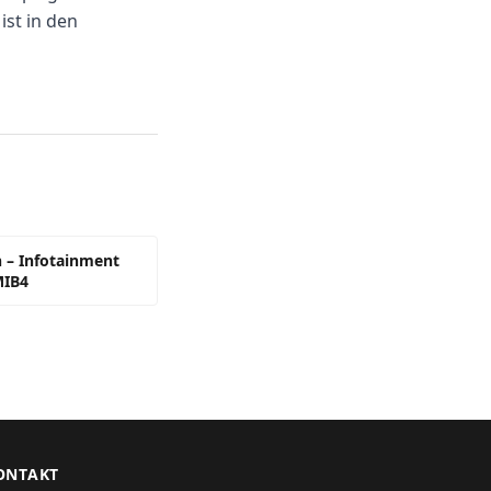
ist in den
 – Infotainment
MIB4
ONTAKT