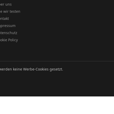
er uns
e wir testen
ntakt
mpressum
tenschutz
okie Policy
werden keine Werbe-Cookies gesetzt.
Datenschutz
Impressum
Cookie Policy