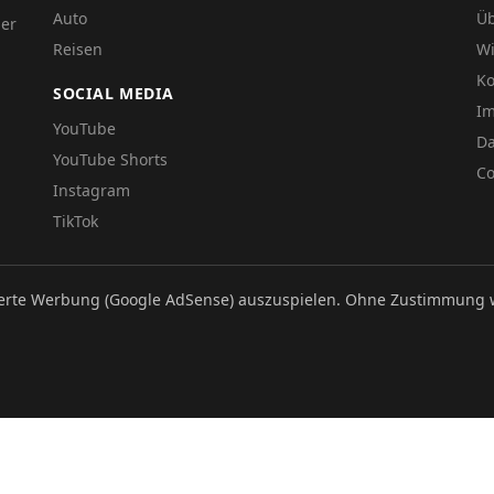
Auto
Üb
der
Reisen
Wi
Ko
SOCIAL MEDIA
I
YouTube
Da
YouTube Shorts
Co
Instagram
TikTok
ierte Werbung (Google AdSense) auszuspielen. Ohne Zustimmung 