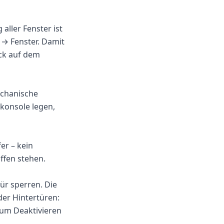
aller Fenster ist
→ Fenster. Damit
uck auf dem
mechanische
lkonsole legen,
er – kein
ffen stehen.
tür sperren. Die
der Hintertüren:
Zum Deaktivieren