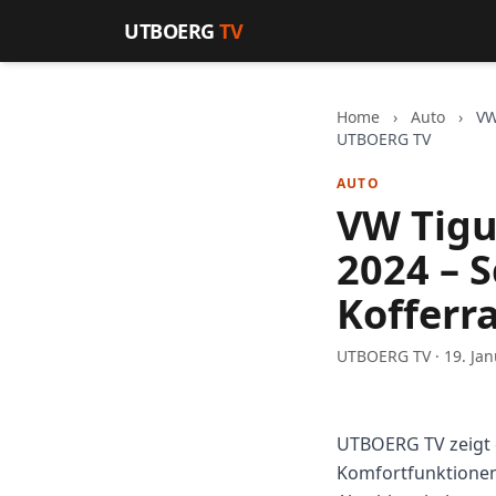
Zum Inhalt springen
UTBOERG
TV
Home
›
Auto
›
VW
UTBOERG TV
AUTO
VW Tigu
2024 – 
Kofferr
UTBOERG TV · 19. Jan
UTBOERG TV zeigt 
Komfortfunktionen