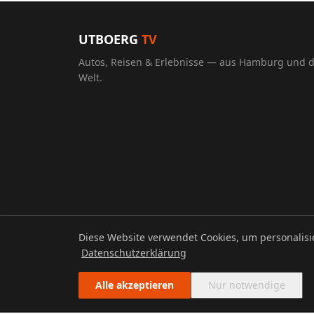
UTBOERG
TV
Autos, Reisen & Erlebnisse — aus Hamburg und 
Welt.
Diese Website verwendet Cookies, um personalis
© 2026 UTBOERG TV
Datenschutzerklärung
Alle akzeptieren
Nur notwendige