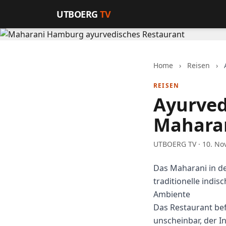
Zum Inhalt springen
UTBOERG
TV
Home
›
Reisen
›
REISEN
Ayurved
Maharan
UTBOERG TV · 10. No
Das Maharani in de
traditionelle indi
Ambiente
Das Restaurant bef
unscheinbar, der I