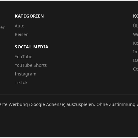
KATEGORIEN
K
Auto
Üb
der
Reisen
Wi
Ko
SOCIAL MEDIA
I
YouTube
Da
YouTube Shorts
Co
Instagram
TikTok
ierte Werbung (Google AdSense) auszuspielen. Ohne Zustimmung 