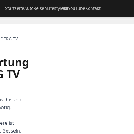
Startseite
Auto
Reisen
Lifestyle
YouTube
Kontakt
BOERG TV
rtung
G TV
dische und
ötig.
re ist
d Sesseln.