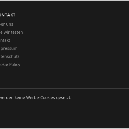
ONTAKT
er uns
e wir testen
ntakt
mpressum
tenschutz
okie Policy
werden keine Werbe-Cookies gesetzt.
Datenschutz
Impressum
Cookie Policy