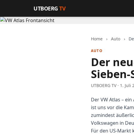
Zum Inhalt springen
UTBOERG
TV
Home
›
Auto
›
De
AUTO
Der neu
Sieben-
UTBOERG TV · 1. Juli 
Der VW Atlas – ein
ist uns vor die K
zumindest äußerlic
Volkswagen in Deu
Für den US-Markt k