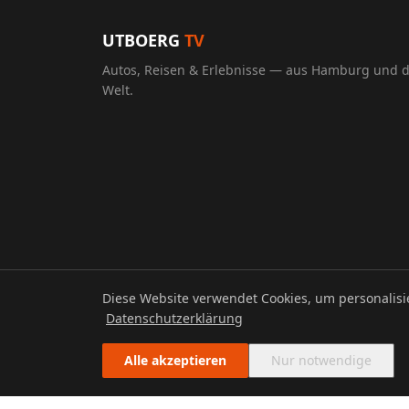
UTBOERG
TV
Autos, Reisen & Erlebnisse — aus Hamburg und 
Welt.
Diese Website verwendet Cookies, um personalis
© 2026 UTBOERG TV
Datenschutzerklärung
Alle akzeptieren
Nur notwendige