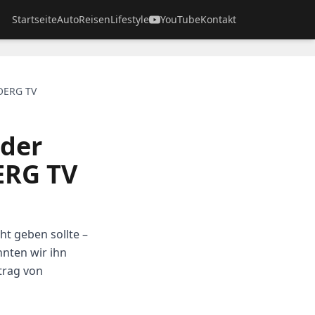
Startseite
Auto
Reisen
Lifestyle
YouTube
Kontakt
BOERG TV
 der
ERG TV
ht geben sollte –
nten wir ihn
trag von