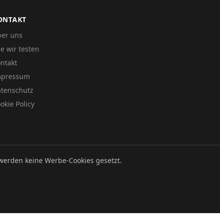
ONTAKT
er uns
e wir testen
ntakt
mpressum
tenschutz
okie Policy
werden keine Werbe-Cookies gesetzt.
Datenschutz
Impressum
Cookie Policy