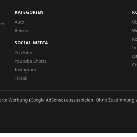
KATEGORIEN
K
Auto
Üb
der
Reisen
Wi
Ko
SOCIAL MEDIA
I
YouTube
Da
YouTube Shorts
Co
Instagram
TikTok
ierte Werbung (Google AdSense) auszuspielen. Ohne Zustimmung 