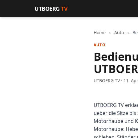
Zum Inhalt springen
UTBOERG
TV
Home
›
Auto
›
Be
AUTO
Bedienu
UTBOER
UTBOERG TV · 11. Apr
UTBOERG TV erklae
ueber die Sitze bi
Motorhaube und K
Motorhaube: Hebel 
schieben, Ständer 