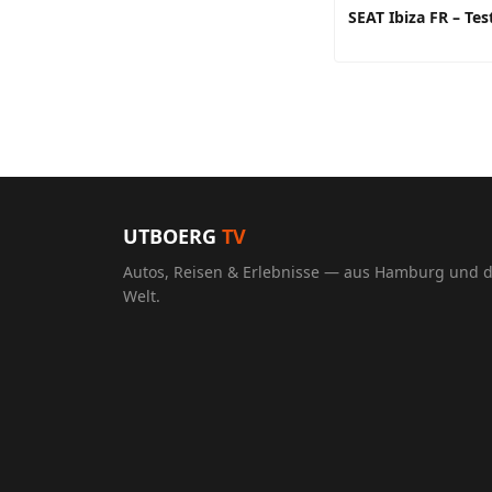
SEAT Ibiza FR – Tes
UTBOERG
TV
Autos, Reisen & Erlebnisse — aus Hamburg und 
Welt.