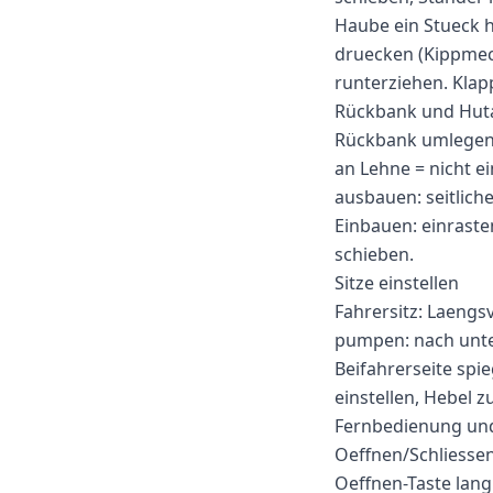
Haube ein Stueck h
druecken (Kippmec
runterziehen. Klap
Rückbank und Hut
Rückbank umlegen (
an Lehne = nicht e
ausbauen: seitlic
Einbauen: einraste
schieben.
Sitze einstellen
Fahrersitz: Laengs
pumpen: nach unten
Beifahrerseite spi
einstellen, Hebel 
Fernbedienung un
Oeffnen/Schliessen
Oeffnen-Taste lang 