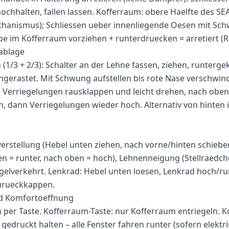
ochhalten, fallen lassen. Kofferraum: obere Haelfte des SE
hanismus); Schliessen ueber innenliegende Oesen mit Sc
pe im Kofferraum vorziehen + runterdruecken = arretiert (R
ablage
1/3 + 2/3): Schalter an der Lehne fassen, ziehen, runterge
ingerastet. Mit Schwung aufstellen bis rote Nase verschwin
he Verriegelungen rausklappen und leicht drehen, nach ob
n, dann Verriegelungen wieder hoch. Alternativ von hinten 
verstellung (Hebel unten ziehen, nach vorne/hinten schiebe
 = runter, nach oben = hoch), Lehnenneigung (Stellraedch
egelverkehrt. Lenkrad: Hebel unten loesen, Lenkrad hoch/ru
zurueckkappen.
d Komfortoeffnung
 per Taste. Kofferraum-Taste: nur Kofferraum entriegeln. 
gedruckt halten – alle Fenster fahren runter (sofern elektr