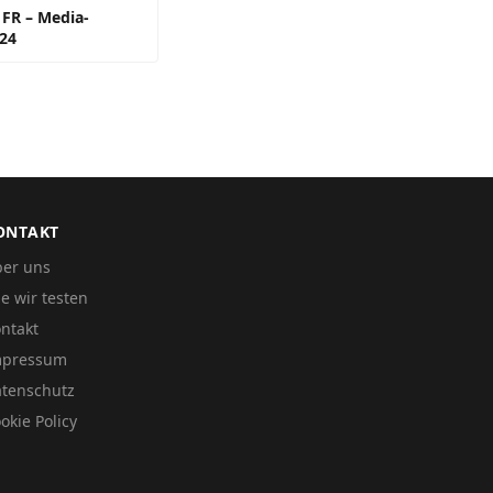
 FR – Media-
24
ONTAKT
er uns
e wir testen
ntakt
mpressum
tenschutz
okie Policy