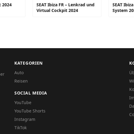
t 2024
SEAT Ibiza FR – Lenkrad und
SEAT Ibiza
Virtual Cockpit 2024
System 20
KATEGORIEN
K
Auto
Üb
der
Reisen
Wi
Ko
SOCIAL MEDIA
I
YouTube
Da
YouTube Shorts
Co
Instagram
TikTok