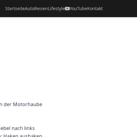
Startseite
Auto
Reisen
Lifestyle
YouTube
Kontakt
on der Motorhaube
ebel nach links
en: Haken aushaken,