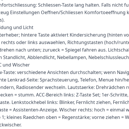
ortschliessung: Schliessen-Taste lang halten. Falls nicht fu
zeug Einstellungen Oeffnen/Schliessen Komfortoeeffnung k
s).
idung und Licht
terheber; hintere Taste aktiviert Kindersicherung (hinten v
: rechts oder links auswaehlen, Richtungstasten (hoch/runte
rehen nach unten; zurueck = Spiegel fahren aus. Lichtschalt
 Standlicht, Abblendlicht, Nebellampen, Nebelschlussleuch
CC und Wischer
ew-Taste: verschiedene Ansichten durchschalten; wenn Navig
hte Lenkrad-Seite: Sprachsteuerung, Telefon, Menue hin/h
dern, Radiosender wechseln. Lautstaerke: Drehrädchen run
uecken = stumm. ACC-Bereich links: Z-Taste Set; 1er-Schritte
aste. Lenkstockhebel links: Blinker, Fernlicht ziehen, Fernlic
Taste = Assistenten-Anzeige. Wischer rechts: hoch = einmal 
 1; kleines Raedchen oben = Regenstärke; vorne ziehen = 
kwischer.