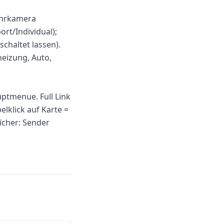
ahrkamera
rt/Individual);
chaltet lassen).
heizung, Auto,
uptmenue. Full Link
lklick auf Karte =
icher: Sender