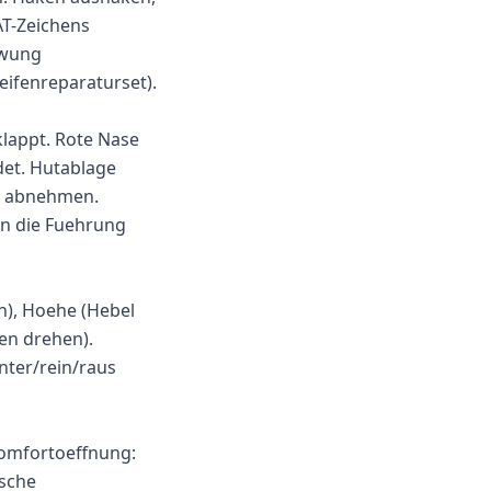
AT-Zeichens
hwung
eifenreparaturset).
klappt. Rote Nase
det. Hutablage
en abnehmen.
in die Fuehrung
n), Hoehe (Hebel
en drehen).
nter/rein/raus
Komfortoeffnung:
ische