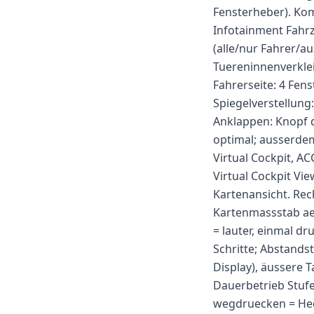
Fensterheber). Komf
Infotainment Fahr
(alle/nur Fahrer/au
Tuereninnenverkle
Fahrerseite: 4 Fens
Spiegelverstellung
Anklappen: Knopf d
optimal; ausserdem
Virtual Cockpit, A
Virtual Cockpit Vi
Kartenansicht. Rec
Kartenmassstab aen
= lauter, einmal dr
Schritte; Abstandst
Display), äussere 
Dauerbetrieb Stufe
wegdruecken = Hec