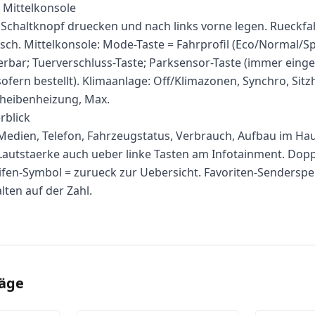
 Mittelkonsole
Schaltknopf druecken und nach links vorne legen. Rueckf
sch. Mittelkonsole: Mode-Taste = Fahrprofil (Eco/Normal/Spo
ierbar; Tuerverschluss-Taste; Parksensor-Taste (immer einges
ofern bestellt). Klimaanlage: Off/Klimazonen, Synchro, Sitz
cheibenheizung, Max.
rblick
 Medien, Telefon, Fahrzeugstatus, Verbrauch, Aufbau im Ha
autstaerke auch ueber linke Tasten am Infotainment. Doppe
reifen-Symbol = zurueck zur Uebersicht. Favoriten-Senderspe
lten auf der Zahl.
räge