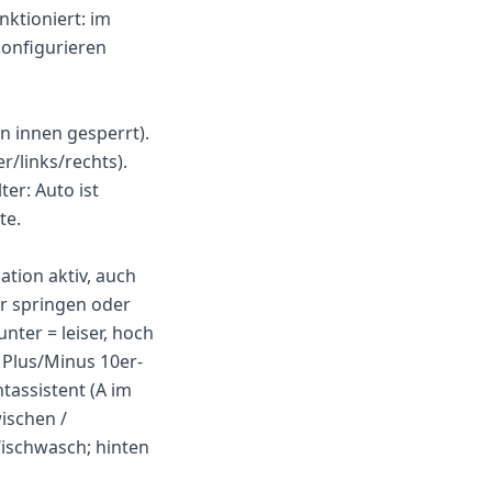
nktioniert: im
onfigurieren
on innen gesperrt).
r/links/rechts).
er: Auto ist
te.
ation aktiv, auch
er springen oder
ter = leiser, hoch
, Plus/Minus 10er-
htassistent (A im
wischen /
Wischwasch; hinten