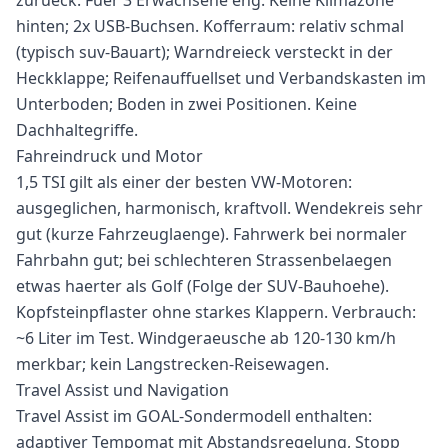
zurueck. Fuer 3 Erwachsene eng. Keine Klimazone
hinten; 2x USB-Buchsen. Kofferraum: relativ schmal
(typisch suv-Bauart); Warndreieck versteckt in der
Heckklappe; Reifenauffuellset und Verbandskasten im
Unterboden; Boden in zwei Positionen. Keine
Dachhaltegriffe.
Fahreindruck und Motor
1,5 TSI gilt als einer der besten VW-Motoren:
ausgeglichen, harmonisch, kraftvoll. Wendekreis sehr
gut (kurze Fahrzeuglaenge). Fahrwerk bei normaler
Fahrbahn gut; bei schlechteren Strassenbelaegen
etwas haerter als Golf (Folge der SUV-Bauhoehe).
Kopfsteinpflaster ohne starkes Klappern. Verbrauch:
~6 Liter im Test. Windgeraeusche ab 120-130 km/h
merkbar; kein Langstrecken-Reisewagen.
Travel Assist und Navigation
Travel Assist im GOAL-Sondermodell enthalten:
adaptiver Tempomat mit Abstandsregelung, Stopp