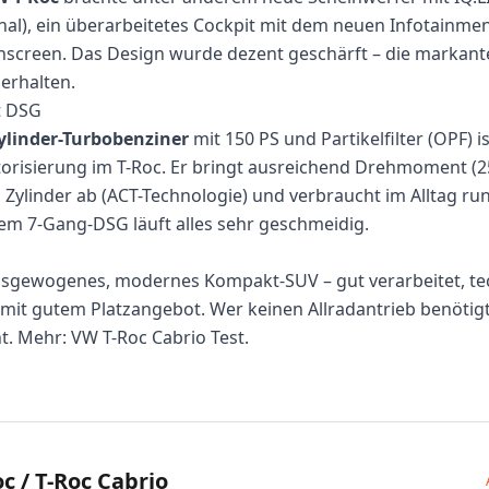
nal), ein überarbeitetes Cockpit mit dem neuen Infotainm
chscreen. Das Design wurde dezent geschärft – die markante
 erhalten.
t DSG
zylinder-Turbobenziner
mit 150 PS und Partikelfilter (OPF) is
risierung im T-Roc. Er bringt ausreichend Drehmoment (25
i Zylinder ab (ACT-Technologie) und verbraucht im Alltag rund 
em 7-Gang-DSG läuft alles sehr geschmeidig.
 ausgewogenes, modernes Kompakt-SUV – gut verarbeitet, t
 mit gutem Platzangebot. Wer keinen Allradantrieb benötigt,
nt. Mehr:
VW T-Roc Cabrio Test
.
 / T-Roc Cabrio