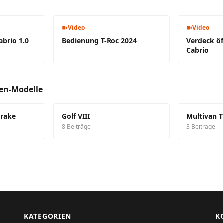
Video
Video
abrio 1.0
Bedienung T-Roc 2024
Verdeck ö
Cabrio
en-Modelle
Brake
Golf VIII
Multivan T
8 Beiträge
3 Beiträge
KATEGORIEN
K