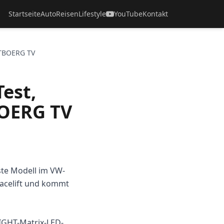
Startseite
Auto
Reisen
Lifestyle
YouTube
Kontakt
UTBOERG TV
est,
BOERG TV
ste Modell im VW-
Facelift und kommt
IGHT-Matrix-LED-