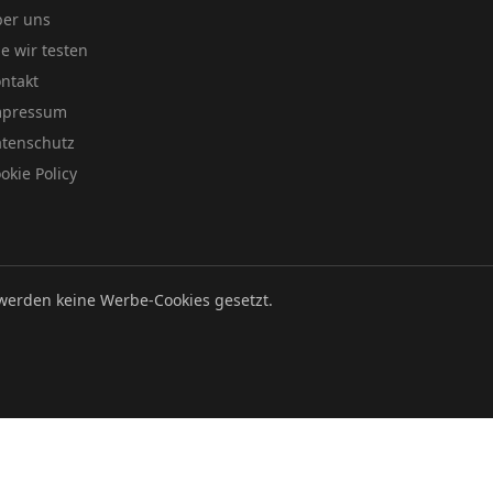
er uns
e wir testen
ntakt
mpressum
tenschutz
okie Policy
werden keine Werbe-Cookies gesetzt.
Datenschutz
Impressum
Cookie Policy