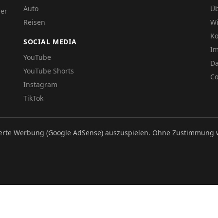
Auto
Üb
der
Reisen
Wi
Ko
SOCIAL MEDIA
I
YouTube
Da
YouTube Shorts
Co
Instagram
TikTok
ierte Werbung (Google AdSense) auszuspielen. Ohne Zustimmung 