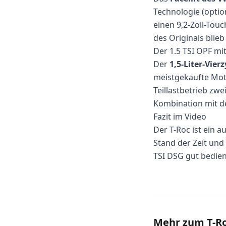
Technologie (optio
einen 9,2-Zoll-Tou
des Originals blieb
Der 1.5 TSI OPF mi
Der
1,5-Liter-Vier
meistgekaufte Moto
Teillastbetrieb zwe
Kombination mit d
Fazit im Video
Der T-Roc ist ein
Stand der Zeit und
TSI DSG gut bedie
Mehr zum T-Roc