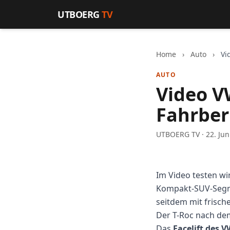
Zum Inhalt springen
UTBOERG
TV
Home
›
Auto
›
Vi
AUTO
Video V
Fahrber
UTBOERG TV · 22. Jun
Im Video testen wi
Kompakt-SUV-Segmen
seitdem mit frisc
Der T-Roc nach dem
Das
Facelift des V