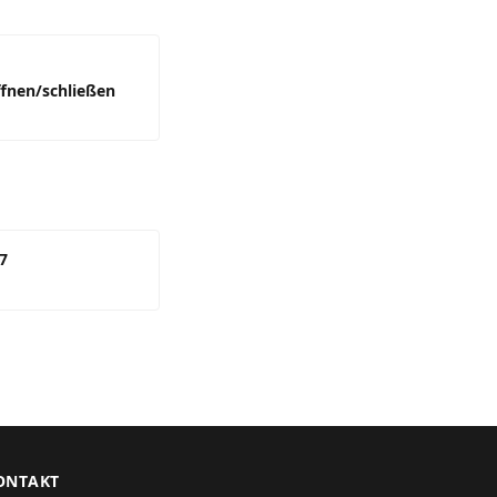
ffnen/schließen
7
ONTAKT