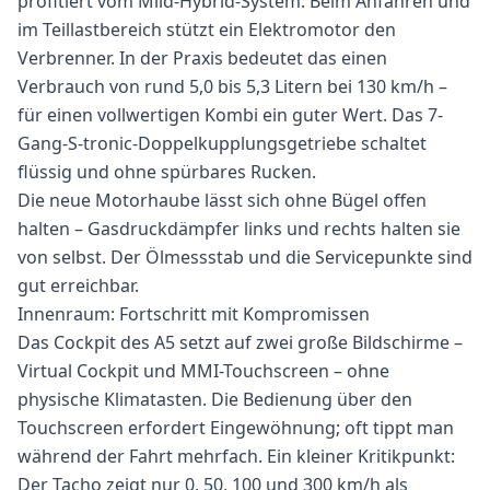
profitiert vom Mild-Hybrid-System: Beim Anfahren und
im Teillastbereich stützt ein Elektromotor den
Verbrenner. In der Praxis bedeutet das einen
Verbrauch von rund 5,0 bis 5,3 Litern bei 130 km/h –
für einen vollwertigen Kombi ein guter Wert. Das 7-
Gang-S-tronic-Doppelkupplungsgetriebe schaltet
flüssig und ohne spürbares Rucken.
Die neue Motorhaube lässt sich ohne Bügel offen
halten – Gasdruckdämpfer links und rechts halten sie
von selbst. Der Ölmessstab und die Servicepunkte sind
gut erreichbar.
Innenraum: Fortschritt mit Kompromissen
Das Cockpit des A5 setzt auf zwei große Bildschirme –
Virtual Cockpit und MMI-Touchscreen – ohne
physische Klimatasten. Die Bedienung über den
Touchscreen erfordert Eingewöhnung; oft tippt man
während der Fahrt mehrfach. Ein kleiner Kritikpunkt:
Der Tacho zeigt nur 0, 50, 100 und 300 km/h als