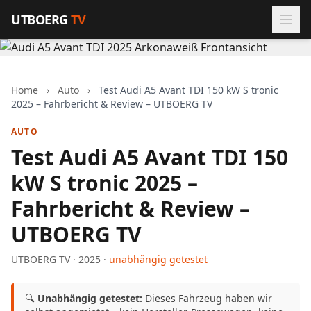
Zum Inhalt springen
UTBOERG
TV
Home
›
Auto
›
Test Audi A5 Avant TDI 150 kW S tronic
2025 – Fahrbericht & Review – UTBOERG TV
AUTO
Test Audi A5 Avant TDI 150
kW S tronic 2025 –
Fahrbericht & Review –
UTBOERG TV
UTBOERG TV · 2025 ·
unabhängig getestet
🔍
Unabhängig getestet:
Dieses Fahrzeug haben wir