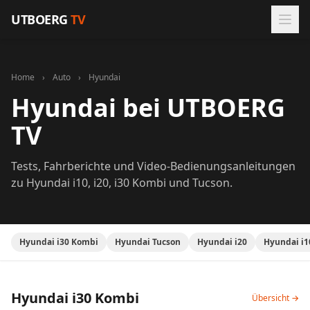
Zum Inhalt springen
UTBOERG
TV
Home
›
Auto
›
Hyundai
Hyundai bei UTBOERG
TV
Tests, Fahrberichte und Video-Bedienungsanleitungen
zu Hyundai i10, i20, i30 Kombi und Tucson.
Hyundai i30 Kombi
Hyundai Tucson
Hyundai i20
Hyundai i1
Hyundai i30 Kombi
Übersicht →